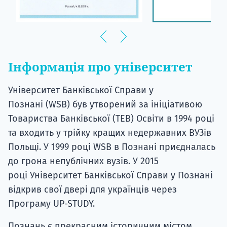
Інформація про університет
Університет Банківської Справи у
Познані (WSB) був утворений за ініціативою
Товариства Банківської (TEB) Освіти в 1994 році
та входить у трійку кращих недержавних ВУЗів
Польщі. У 1999 році WSB в Познані приєдналась
до грона непублічних вузів. У 2015
році Університет Банківської Справи у Познані
відкрив свої двері для українців через
Програму UP-STUDY.
Познань є прекрасним історичним містом