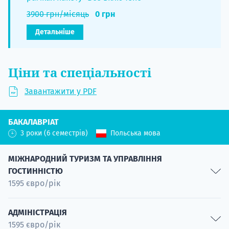
3900 грн/місяць
0 грн
Детальніше
Ціни та спеціальності
Завантажити у PDF
БАКАЛАВРІАТ
3 роки (6 семестрів)
Польська мова
МІЖНАРОДНИЙ ТУРИЗМ ТА УПРАВЛІННЯ
ГОСТИННІСТЮ
1595 євро/рік
Готельна справа
АДМІНІСТРАЦІЯ
1595 євро/рік
Спеціальність