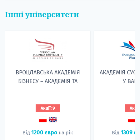
Інші університети
ВРОЦЛАВСЬКА АКАДЕМІЯ
АКАДЕМІЯ СУСП
БІЗНЕСУ – АКАДЕМІЯ TA
У ВАР
Акції: 9
Акції
1200 євро
1309 є
Від
на рік
Від