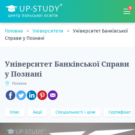
1
центр польської освіти
Головна
Університети
Університет Банківської
Справи у Познані
Університет Банківської Справи
у Познані
Познань
Опис
Акції
Спеціальності і ціни
Сертифікат