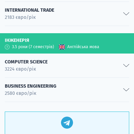
Entrepreneurship
INTERNATIONAL TRADE
2183 євро/рік
Спеціальність
International Business
Foreign Trade of Small and Medium- sized Enterprises
Спеціальність
ІНЖЕНЕРІЯ
Спеціальність
3.5 роки (7 семестрів)
Англійська мова
COMPUTER SCIENCE
3224 євро/рік
Mobile Application Development
BUSINESS ENGINEERING
2580 євро/рік
Спеціальність
Virtual Reality and Multimedia
Production Management
Спеціальність
Спеціальність