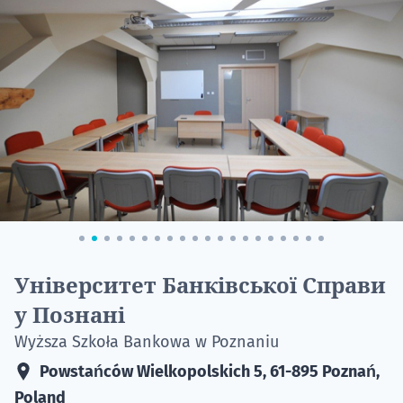
20.09
"Навчання 
НАБІР ВІД
вступ на о
Університет Банківської Справи
Курс
у Познані
підготовк
Wyższa Szkoła Bankowa w Poznaniu
П
Powstańców Wielkopolskich 5, 61-895 Poznań,
Супро
Poland