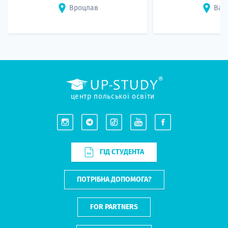
Вроцлав
Вар
центр польської освіти
ГІД СТУДЕНТА
ПОТРІБНА ДОПОМОГА?
FOR PARTNERS