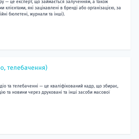
ару — це експерт, що займається залученням, а також
 клієнтами, які зацікавлені в бренді або організацією, за
йні бюлетені, журнали та інші).
іо, телебачення)
адіо та телебаченні — це кваліфікований кадр, що збирає,
ію та новини через друковані та інші засоби масової