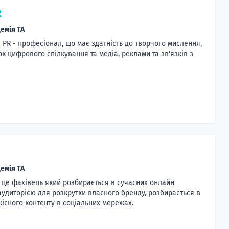
R
емія TA
і PR - професіонал, що має здатність до творчого мислення,
к цифрового спілкування та медіа, реклами та зв'язків з
емія TA
 — це фахівець який розбирається в сучасних онлайн
аудиторією для розкрутки власного бренду, розбирається в
якісного контенту в соціальних мережах.