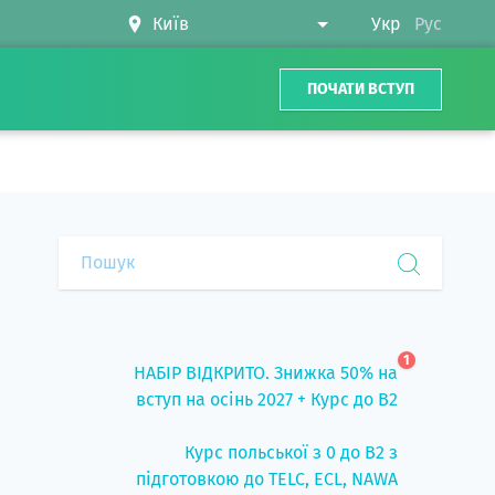
Укр
Рус
ПОЧАТИ ВСТУП
1
НАБІР ВІДКРИТО. Знижка 50% на
вступ на осінь 2027 + Курс до B2
Курс польської з 0 до B2 з
підготовкою до TELC, ECL, NAWA