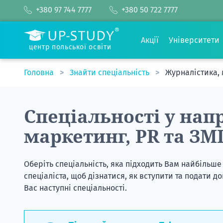
+380 97 744 7777
+380 50 722 7777
Акції
Університети
центр польської освіти
Головна
Знайти спеціальність
Журналістика, 
Спеціальності у нап
маркетинг, PR та ЗМ
Оберіть спеціальність, яка підходить Вам найбільше
спеціаліста, щоб дізнатися, як вступити та подати
Вас наступні спеціальності.