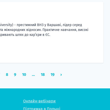
iversity) - престижний ВНЗ у Варшаві, лідер серед
у та міжнародних відносин. Практичне навчання, високі
ривають шлях до кар’єри в ЄС.
7
8
9
10
...
18
19
›
Онлайн-вебінари
Підтримка в Польщі