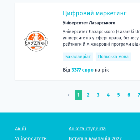
Цифровий маркетинг
Університет Лазарського
Університет Лазарського (Łazarski Un
університетів у сфері права, бізнес
рейтинги й міжнародні програми відк
Бакалавріат
Польська мова
Від
3377 євро
на рік
‹
1
2
3
4
5
6
Акції
Анкета студента
Університети
Вступна кампанія 2027