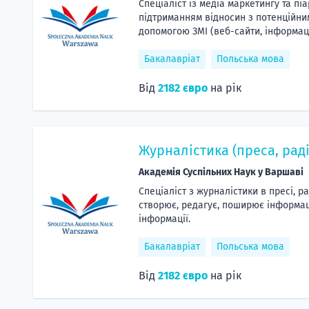
Спеціаліст із медіа маркетингу та пі
підтриманням відносин з потенційними
допомогою ЗМІ (веб-сайти, інформаці
Бакалавріат
Польська мова
Від
2182 євро
на рік
Журналістика (преса, рад
Академія Суспільних Наук у Варшаві
Спеціаліст з журналістики в пресі, р
створює, редагує, поширює інформац
інформації.
Бакалавріат
Польська мова
Від
2182 євро
на рік