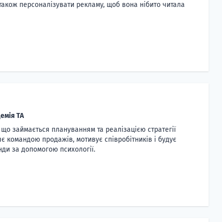
також персоналізувати рекламу, щоб вона нібито читала
емія TA
 що займається плануванням та реалізацією стратегії
яє командою продажів, мотивує співробітників і будує
нди за допомогою психології.