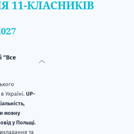
Я 11-КЛАСНИКІВ
027
і “Все
ського
в Україні.
UP-
іальність,
ти мовну
овід у Польщі.
викладання та