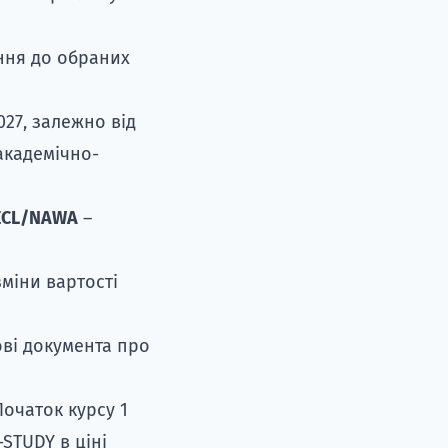
ання до обраних
27, залежно від
академічно-
/ECL/NAWA
–
міни вартості
ові документа про
Початок курсу 1
-STUDY в ціні