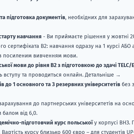
та підготовка документів
, необхідних для зарахув
старту навчання
- Ви приймаєте рішення у жовтні 20
го сертифіката B2: навчання одразу на 1 курсі АБО 
із посиленим вивченням мови.
ської мови до рівня B2 з підготовкою до здачі TELC
ть вступу та проводиться онлайн.
Детальніше →
в до 1 основного та 3 резервних університетів
без з
арахування до партнерських університетів на осн
 балом від 6,0.
емічно-підготовчий курс польської
у корпусі ВНЗ. 
 Вартість курсу близько 600 євро – для студентів UP