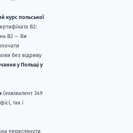
й курс польської
сертифіката B2:
нь B2 — Ви
зпочати
мови без відриву
чання у Польщі у
н
(еквівалент 349
сі, так і
жна переглянути