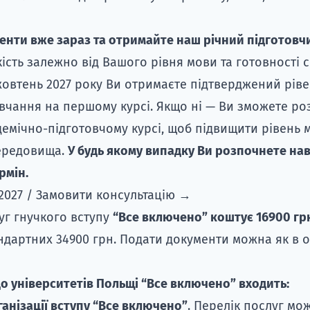
нти вже зараз та отримайте наш річний підготовчи
кість залежно від Вашого рівня мови та готовності 
овтень 2027 року Ви отримаєте підтверджений ріве
вчання на першому курсі. Якщо ні — Ви зможете ро
емічно-підготовчому курсі, щоб підвищити рівень 
середовища.
У будь якому випадку Ви розпочнете нав
рмін.
2027 / Замовити консультацію →
уг гнучкого вступу
“Все включено” коштує
16900 гр
ндартних 34900 грн. Подати документи можна як в офі
до університетів Польщі “Все включено” входить:
анізації вступу “Все включено”
. Перелік послуг мо