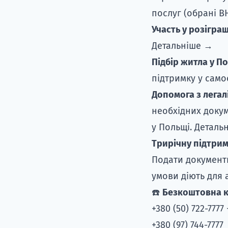
послуг (обрані ВН
Участь у розіграш
Детальніше →
Підбір житла у По
підтримку у само
Допомога з легал
необхідних докум
у Польщі.
Деталь
Трирічну підтри
Подати документи
умови діють для а
☎️
Безкоштовна к
+380 (50) 722-777
+380 (97) 744-7777