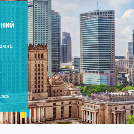
ЧНИЙ
лежно
.
8.2026