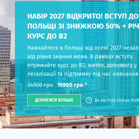
НАБІР 2027 ВІДКРИТО! ВСТУП ДО
ПОЛЬЩІ ЗІ ЗНИЖКОЮ 50% + РІ
КУРС ДО B2
Навчайтеся в Польщі від осені 2027 неза
від рівня знання мови. В рамках вступу
отримайте курс до B2, житло, допомогу у
легалізації та підтримку під час навчання
34900 грн
16900 грн
*
ДІЗНАТИСЯ БІЛЬШЕ
Діє від 01.08.2026 до 15.0