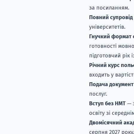
за посиланням
.
Повний супровід 
університетів.
Гнучкий формат 
готовності мовно
підготовчий рік 
Річний курс поль
входить у вартіс
Подача документі
послуг.
Вступ без НМТ
— з
освіту зі середнім
Двомісячний акад
серпня 2027 року.