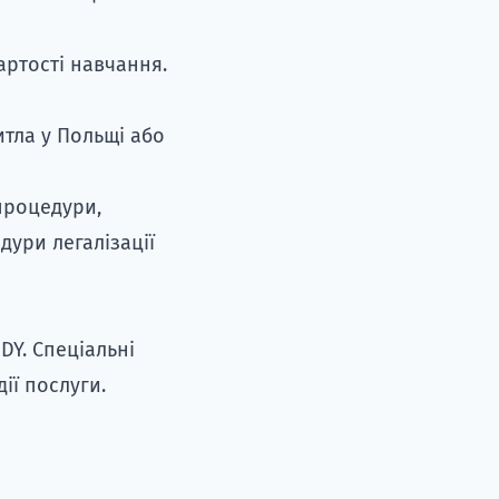
артості навчання.
итла у Польщі або
процедури,
дури легалізації
DY. Спеціальні
дії послуги.