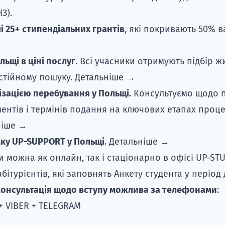
З).
і 25+ стипендіальних грантів
, які покривають 50% в
льщі в ціні послуг
. Всі учасники отримують підбір ж
стійному пошуку.
Детальніше →
ізацією перебування у Польщі.
Консультуємо щодо 
ентів і термінів подання на ключових етапах проце
ніше →
мку UP-SUPPORT у Польщі
.
Детальніше →
 можна як онлайн, так і стаціонарно в офісі UP-STU
бітурієнтів, які заповнять
Анкету студента
у період 
онсультація щодо вступу можлива за телефонами
:
7 + VIBER + TELEGRAM