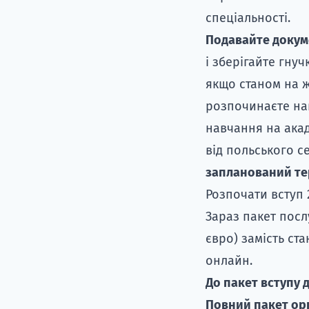
спеціальності.
Подавайте докуме
і зберігайте гнуч
якщо станом на ж
розпочинаєте на
навчання на акад
від польського 
запланований те
Розпочати вступ 
Зараз пакет посл
євро) замість ста
онлайн.
До пакет вступу 
Повний пакет орг