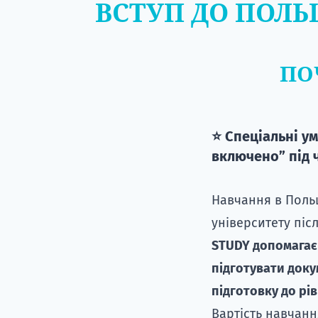
ВСТУП ДО ПОЛЬ
ПО
⭐ Спеціальні ум
включено” під 
Навчання в Польщ
університету післ
STUDY допомагає 
підготувати доку
підготовку до рі
Вартість навчанн