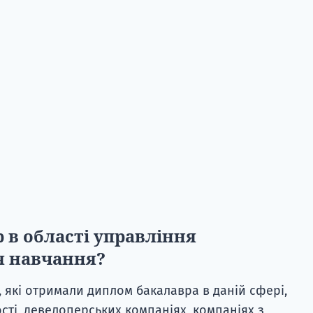
в області управління
я навчання?
 які отримали диплом бакалавра в даній сфері,
сті, девелоперських компаніях, компаніях з