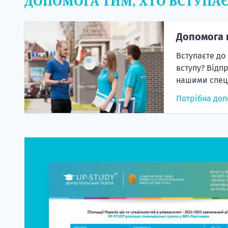
ДОПОМОГА ТИМ, ХТО ВСТУПА
Допомога 
Вступаєте до
вступу? Відп
нашими спеці
Потрібна доп