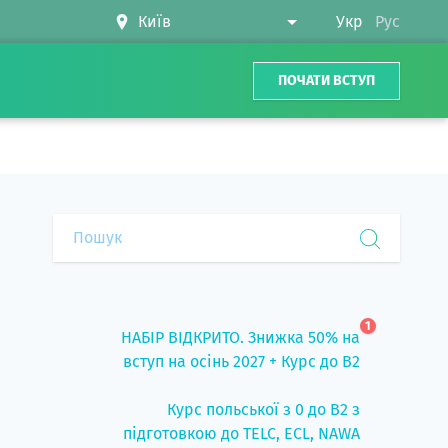
Укр
Рус
ПОЧАТИ ВСТУП
1
НАБІР ВІДКРИТО. Знижка 50% на
вступ на осінь 2027 + Курс до B2
Курс польської з 0 до B2 з
підготовкою до TELC, ECL, NAWA