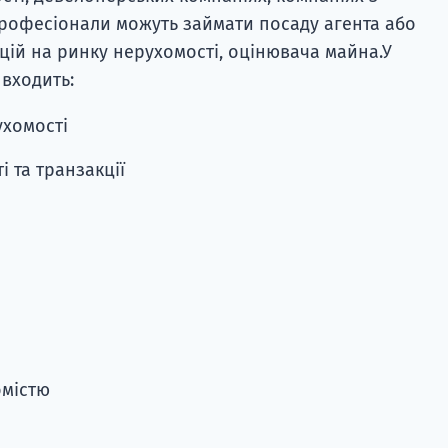
Професіонали можуть займати посаду агента або
ицій на ринку нерухомості, оцінювача майна.У
 входить:
ухомості
і та транзакції
омістю