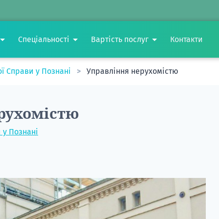
Спеціальності
Вартість послуг
Контакти
ої Справи у Познані
Управління нерухомістю
рухомістю
 у Познані