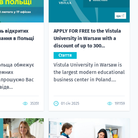
нь відкритих
APPLY FOR FREE to the Vistula
чання в Польщі
University in Warsaw with a
discount of up to 300...
Стаття
Польща обмежує
Vistula University in Warsaw is
земних
the largest modern educational
Запрошуємо Вас
business center in Poland....
ідв...
35351
01 січ 2025
191159