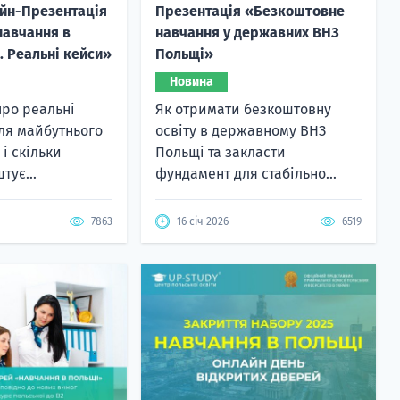
йн-Презентація
Презентація «Безкоштовне
навчання в
навчання у державних ВНЗ
. Реальні кейси»
Польщі»
Новина
ро реальні
Як отримати безкоштовну
ля майбутнього
освіту в державному ВНЗ
і скільки
Польщі та закласти
тує...
фундамент для стабільно...
7863
16 січ 2026
6519