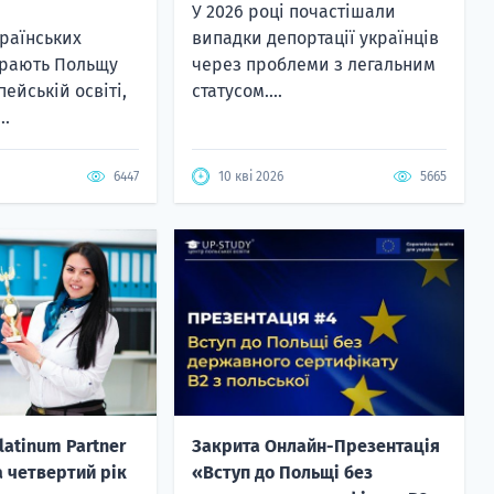
У 2026 році почастішали
країнських
випадки депортації українців
ирають Польщу
через проблеми з легальним
ейській освіті,
статусом....
..
6447
10 кві 2026
5665
latinum Partner
Закрита Онлайн-Презентація
a четвертий рік
«Вступ до Польщі без