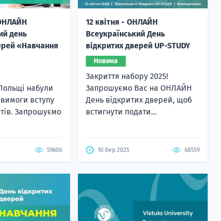
 ОНЛАЙН
12 квітня - ОНЛАЙН
ий день
Всеукраїнський День
ерей «Навчання
відкритих дверей UP-STUDY
Новина
Закриття набору 2025!
 Польщі набули
Запрошуємо Вас на ОНЛАЙН
 вимоги вступу
День відкритих дверей, щоб
етів. Запрошуємо
встигнути подати...
59606
10 бер 2025
68559