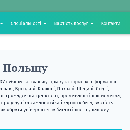
Спеціальності
Вартість послуг
Контакти
о Польщу
UDY
публікує актуальну, цікаву та корисну інформацію
ршаві, Вроцлаві, Кракові, Познані, Щецині, Лодзі,
ття, громадський транспорт, проживання і пошук житла,
 процедурі отримання візи і карти побиту, вартість
 як обрати університет та багато іншого у нашому