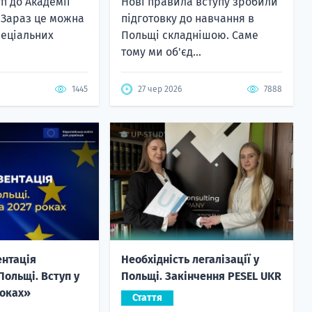
п до Академії
Нові правила вступу зробили
? Зараз це можна
підготовку до навчання в
пеціальних
Польщі складнішою. Саме
.
тому ми об'єд...
1445
27 чер 2026
7888
ентація
Необхідність легалізації у
Польщі. Вступ у
Польщі. Закінчення PESEL UKR
роках»
Стаття