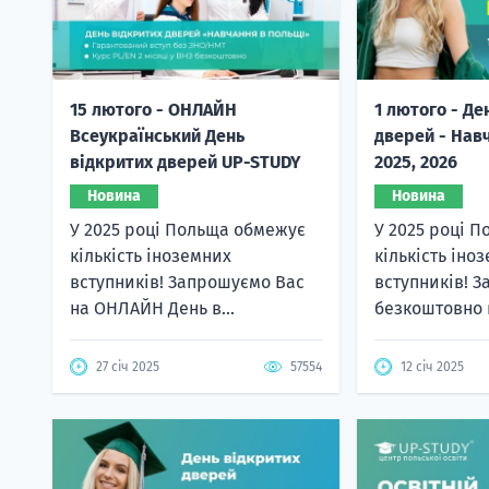
15 лютого - ОНЛАЙН
1 лютого - Де
Всеукраїнський День
дверей - Нав
відкритих дверей UP-STUDY
2025, 2026
Новина
Новина
У 2025 році Польща обмежує
У 2025 році 
кількість іноземних
кількість іно
вступників! Запрошуємо Вас
вступників! 
на ОНЛАЙН День в...
безкоштовно в
27 січ 2025
57554
12 січ 2025