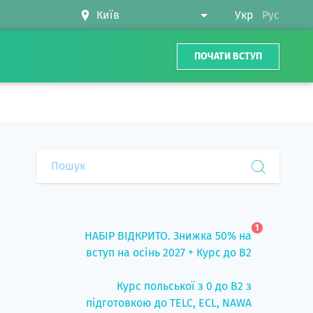
Укр
Рус
ПОЧАТИ ВСТУП
1
НАБІР ВІДКРИТО. Знижка 50% на
вступ на осінь 2027 + Курс до B2
Курс польської з 0 до B2 з
підготовкою до TELC, ECL, NAWA