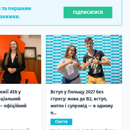
л та першими
ПІДПИСАТИСЯ
 знижки.
емії ATA у
Вступ у Польщу 2027 без
еціальний
стресу: мова до B2, вступ,
— офіційний
житло і супровід — в одному
п...
Стаття