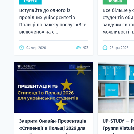
Стаття
Новина
Вступайте до одного із
Все більше у
провідних університетів
студентів об
Польщі по пакету послуг «Все
завдяки європ
включено» на с...
можливості п.
04 чер 2026
975
26 тра 2026
Закрита Онлайн-Презентація
UP-STUDY — P
«Стипендії в Польщі 2026 для
Группи Vistul