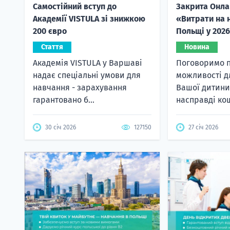
Самостійний вступ до
Закрита Онла
Академії VISTULA зі знижкою
«Витрати на 
200 євро
Польщі у 2026
Стаття
Новина
Академія VISTULA у Варшаві
Поговоримо п
надає спеціальні умови для
можливості д
навчання - зарахування
Вашої дитини 
гарантовано б...
насправді кош
30 січ 2026
127150
27 січ 2026