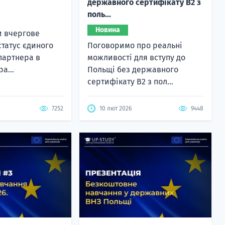
державного сертифікату B2 з
поль...
Новина
и вчергове
статус єдиного
Поговоримо про реальні
партнера в
можливості для вступу до
ра...
Польщі без державного
сертифікату B2 з пол...
7252
10 лют 2026
9448