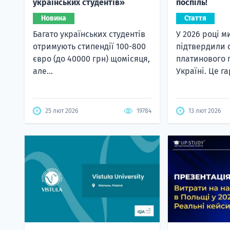
українських студентів»
поспіль!
Новина
Стаття
Багато українських студентів
У 2026 році м
отримують стипендії 100-800
підтвердили 
євро (до 40000 грн) щомісяця,
платинового 
але...
Україні. Це га
25 лют 2026
19784
13 лют 2026