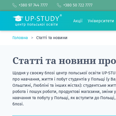
+380 97 744 7777
+380 50 722 7777
Акції
Університети
центр польської освіти
Головна
Статті та новини
Статті та новини пр
Щодня у своєму блозі
центр польської освіти UP-ST
про навчання, життя і побут студентів у Польщі (у Ва
Ольштині, Любліні та інших містах): студентське жи
робота і пошук роботи, продуктові магазини, зміни у
навчання та побуту у Польщі, як вступити до Польщі,
блозі.