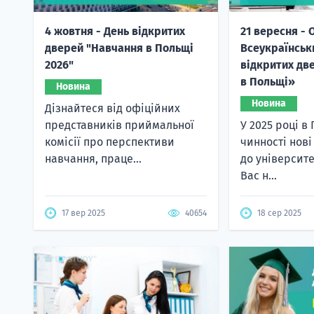
4 жовтня - День відкритих
21 вересня -
дверей "Навчання в Польщі
Всеукраїнськ
2026"
відкритих дв
в Польщі»
Новина
Новина
Дізнайтеся від офіційних
представників приймальної
У 2025 році в
комісії про перспективи
чинності нові
навчання, праце...
до університ
Вас н...
17 вер 2025
40654
18 сер 2025