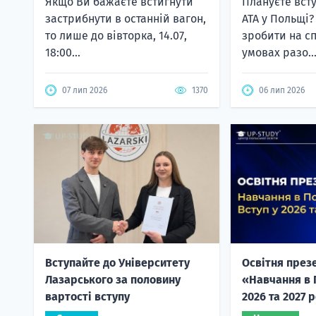
Якщо Ви бажаєте встигнути
Плануєте всту
застрибнути в останній вагон,
ATA у Польщі
то лише до вівторка, 14.07,
зробити на с
18:00...
умовах разо..
07 лип 2026
1370
06 лип 2026
Вступайте до Університету
Освітня през
Лазарського за половину
«Навчання в 
вартості вступу
2026 та 2027 