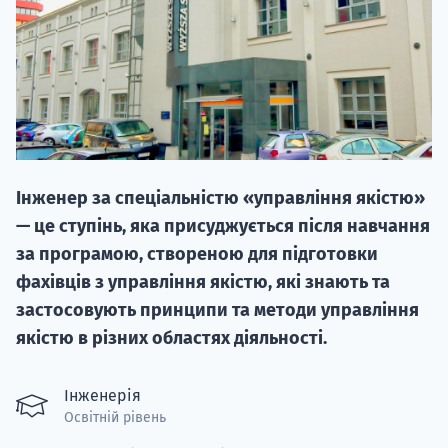
20.09
Інженер за спеціальністю «управління якістю»
"Навчання 
— це ступінь, яка присуджується після навчання
НАБІР ВІД
за програмою, створеною для підготовки
вступ на о
фахівців з управління якістю, які знають та
застосовують принципи та методи управління
Курс
якістю в різних областях діяльності.
підготовк
П
Інженерія
Освітній рівень
Супро