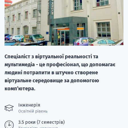
НАБІР ВІД
Спеціаліст з віртуальної реальності та
вступ на о
мультимедіа - це професіонал, що допомагає
Курс
людині потрапити в штучно створене
підготовк
віртуальне середовище за допомогою
комп’ютера.
П
Супро
Інженерія
Освітній рівень
3.5 роки (7 семестрів)