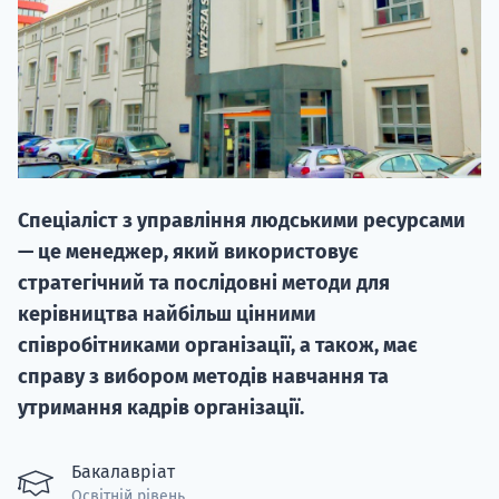
НАБІР ВІД
Спеціаліст з управління людськими ресурсами
вступ на о
— це менеджер, який використовує
Курс
стратегічний та послідовні методи для
підготовк
керівництва найбільш цінними
співробітниками організації, а також, має
П
справу з вибором методів навчання та
утримання кадрів організації.
Супро
Бакалавріат
Освітній рівень