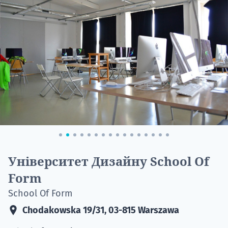
20.09
"Навчання 
НАБІР ВІД
вступ на о
Університет Дизайну School Of
Курс
Form
підготовк
School Of Form
П
Chodakowska 19/31, 03-815 Warszawa
Супро