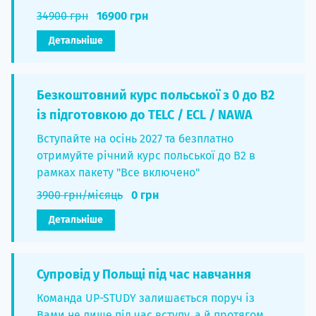
34900 грн
16900 грн
Детальніше
Безкоштовний курс польської з 0 до B2
із підготовкою до TELC / ECL / NAWA
Вступайте на осінь 2027 та безплатно
отримуйте річний курс польської до B2 в
рамках пакету "Все включено"
3900 грн/місяць
0 грн
Детальніше
Супровід у Польщі під час навчання
Команда UP-STUDY залишається поруч із
Вами не лише під час вступу, а й протягом