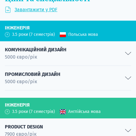
Завантажити у PDF
ІНЖЕНЕРІЯ
3.5 роки (7 семестрів)
Польська мова
КОМУНІКАЦІЙНИЙ ДИЗАЙН
5000 євро/рік
Графіка
ПРОМИСЛОВИЙ ДИЗАЙН
5000 євро/рік
Спеціальність
Цифрова техніка
Товари
Спеціальність
ІНЖЕНЕРІЯ
Спеціальність
Кіно
3.5 роки (7 семестрів)
Англійська мова
Процеси
Спеціальність
Спеціальність
PRODUCT DESIGN
Промисловість
7900 євро/рік