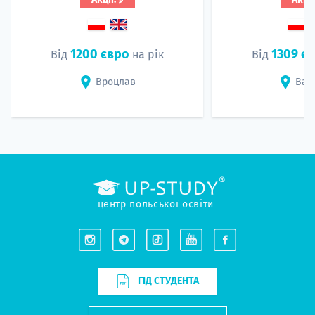
1200 євро
1309 є
Від
на рік
Від
Вроцлав
Вар
центр польської освіти
ГІД СТУДЕНТА