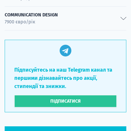
Спеціальність
Product Design
COMMUNICATION DESIGN
7900 євро/рік
Спеціальність
Structure Design
Parametric Design
Спеціальність
Спеціальність
Communication Design
Спеціальність
Підписуйтесь на наш Telegram канал та
першими дізнавайтесь про акції,
стипендії та знижки.
ПІДПИСАТИСЯ