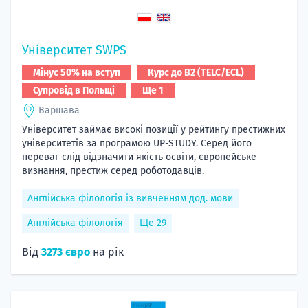
Університет SWPS
Мінус 50% на вступ
Курс до B2 (TELC/ECL)
Супровід в Польщі
Ще 1
Варшава
Університет займає високі позиції у рейтингу престижних
університетів за програмою UP-STUDY. Серед його
переваг слід відзначити якість освіти, європейське
визнання, престиж серед роботодавців.
Англійська філологія із вивченням дод. мови
Англійська філологія
Ще 29
Від
3273 євро
на рік