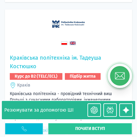
Краківська політехніка ім. Тадеуша
Костюшко
Курс до B2 (TELC/ECL)
Підбір житла
Краків
Краківська політехніка - провідний технічний виш
Польщі з сучасними лабораторіями, інженерними
програмами та високим працевлаштуванням. Дає сильну
Резюмувати за допомогою ШІ
практичну підготовку, міжнародні можливості й кар’єрні
перспективи для майбутніх інженерів.
ПОЧАТИ ВСТУП
Ландшафтна архітектура
Інформатика
Ще 36