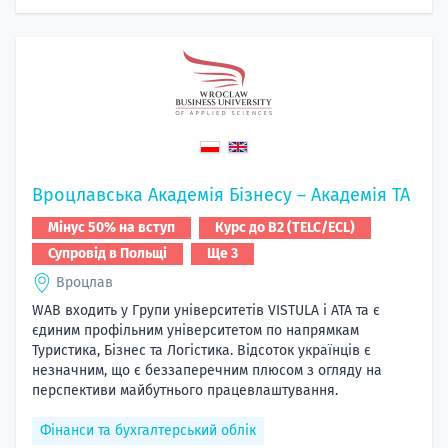
Вроцлавська Академія Бізнесу – Академія TA
Мінус 50% на вступ
Курс до B2 (TELC/ECL)
Супровід в Польщі
Ще 3
Вроцлав
WAB входить у Групи університетів VISTULA і ATA та є
єдиним профільним університетом по напрямкам
Туристика, Бізнес та Логістика. Відсоток українців є
незначним, що є беззаперечним плюсом з огляду на
перспективи майбутнього працевлаштування.
Фінанси та бухгалтерський облік