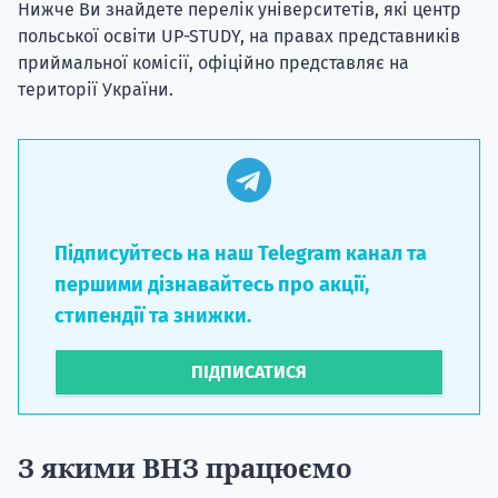
Нижче Ви знайдете перелік університетів, які центр
польської освіти UP-STUDY, на правах представників
приймальної комісії, офіційно представляє на
території України.
НАБІР ВІД
вступ на о
Курс
Підписуйтесь на наш Telegram канал та
підготовк
першими дізнавайтесь про акції,
стипендії та знижки.
П
ПІДПИСАТИСЯ
Супро
З якими ВНЗ працюємо