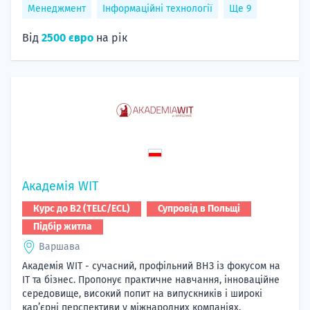
Менеджмент
Інформаційні технології
Ще 9
Від
2500 євро
на рік
Академія WIT
Курс до B2 (TELC/ECL)
Супровід в Польщі
Підбір житла
Варшава
Академія WIT - сучасний, профільний ВНЗ із фокусом на
ІТ та бізнес. Пропонує практичне навчання, інноваційне
середовище, високий попит на випускників і широкі
кар’єрні перспективи у міжнародних компаніях.