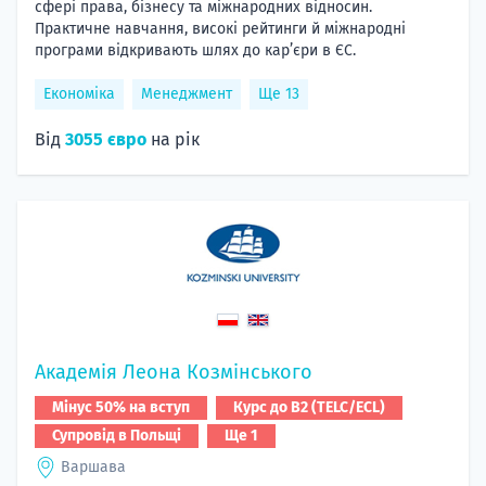
сфері права, бізнесу та міжнародних відносин.
Практичне навчання, високі рейтинги й міжнародні
програми відкривають шлях до кар’єри в ЄС.
Економіка
Менеджмент
Ще 13
Від
3055 євро
на рік
Академія Леона Козмінського
Мінус 50% на вступ
Курс до B2 (TELC/ECL)
Супровід в Польщі
Ще 1
Варшава