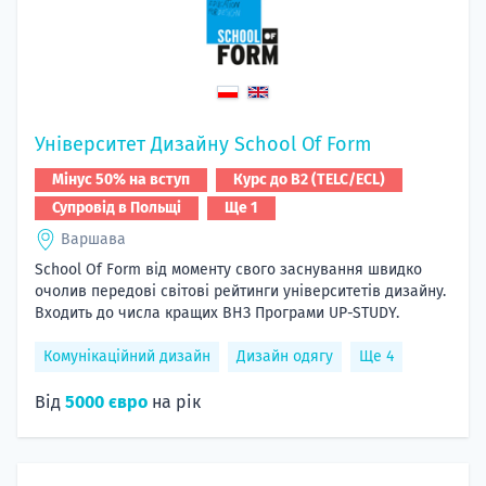
Університет Дизайну School Of Form
Мінус 50% на вступ
Курс до B2 (TELC/ECL)
Супровід в Польщі
Ще 1
Варшава
School Of Form від моменту свого заснування швидко
очолив передові світові рейтинги університетів дизайну.
Входить до числа кращих ВНЗ Програми UP-STUDY.
Комунікаційний дизайн
Дизайн одягу
Ще 4
Від
5000 євро
на рік