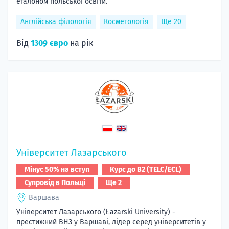
еталоном польської освіти.
Англійська філологія
Косметологія
Ще 20
Від
1309 євро
на рік
Університет Лазарського
Мінус 50% на вступ
Курс до B2 (TELC/ECL)
Супровід в Польщі
Ще 2
Варшава
Університет Лазарського (Łazarski University) -
престижний ВНЗ у Варшаві, лідер серед університетів у