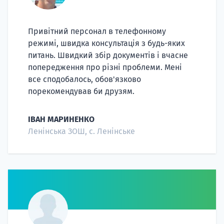
Привітний персонал в телефонному
режимі, швидка консультація з будь-яких
питань. Швидкий збір документів і вчасне
попередження про різні проблеми. Мені
все сподобалось, обов'язково
порекомендував би друзям.
20.09
"Навчання 
ІВАН МАРИНЕНКО
Ленінська ЗОШ, с. Ленінське
НАБІР ВІД
вступ на о
Курс
підготовк
П