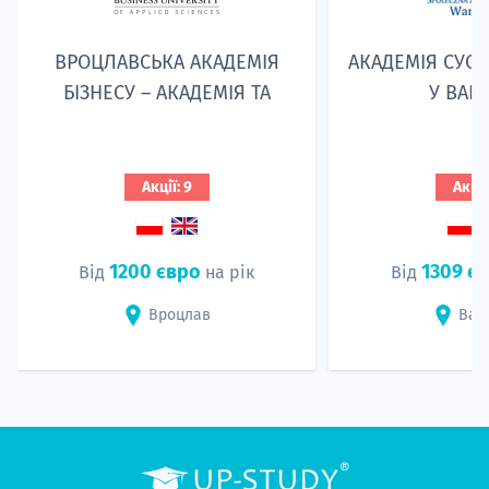
ВРОЦЛАВСЬКА АКАДЕМІЯ
АКАДЕМІЯ СУСП
БІЗНЕСУ – АКАДЕМІЯ TA
У ВАР
Акції: 9
Акції
1200 євро
1309 є
Від
на рік
Від
Вроцлав
Вар