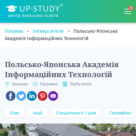
1
центр польської освіти
Головна
Університети
Польсько-Японська
Академія Інформаційних Технологій
Польсько-Японська Академія
Інформаційних Технологій
Варшава
Підтримка
Підбір житла
Опис
Акції
Спеціальності і ціни
Сертифікат