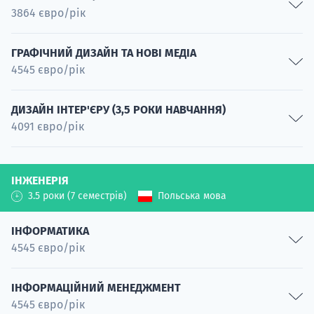
3864 євро/рік
Спеціальність
Обробка когнітивної інформації
ГРАФІЧНИЙ ДИЗАЙН ТА НОВІ МЕДІА
4545 євро/рік
Спеціальність
Штучний інтелект та наука про дані
Візуалізація
Спеціальність
ДИЗАЙН ІНТЕР'ЄРУ (3,5 РОКИ НАВЧАННЯ)
4091 євро/рік
Спеціальність
Цифрові медіа та культура
Анімація
Спеціальність
Дизайн інтер'єру
Спеціальність
Ринок технологій
ІНЖЕНЕРІЯ
Спеціальність
Спеціальність
3.5 роки (7 семестрів)
Польська мова
Дизайн виставки
Цифровий контент
Спеціальність
Спеціальність
ІНФОРМАТИКА
4545 євро/рік
ІТ-інструменти та кібербезпека
Спеціальність
Програмування та бази даних
ІНФОРМАЦІЙНИЙ МЕНЕДЖМЕНТ
4545 євро/рік
Спеціальність