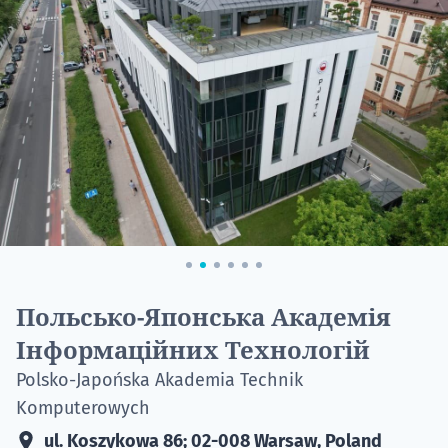
НАБІР ВІД
вступ на о
Курс
підготовк
Польсько-Японська Академія
П
Інформаційних Технологій
Супро
Polsko-Japońska Akademia Technik
Komputerowych
ul. Koszykowa 86; 02-008 Warsaw, Poland