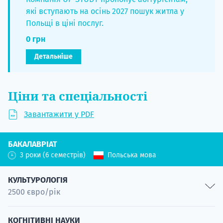
які вступають на осінь 2027 пошук житла у
Польщі в ціні послуг.
0 грн
Детальніше
Ціни та спеціальності
Завантажити у PDF
БАКАЛАВРІАТ
3 роки (6 семестрів)
Польська мова
КУЛЬТУРОЛОГІЯ
2500 євро/рік
Японська мова та культура
КОГНІТИВНІ НАУКИ