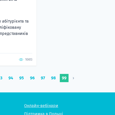
 абітурієнта та
ліфіковану
 представників
10613
93
94
95
96
97
98
99
›
Онлайн-вебінари
Підтримка в Польщі