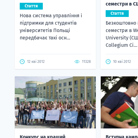
семестри в С
Стаття
Стаття
Нова система управління і
підтримки для студентів
Безкоштовно 
університетів Польщі
семестри в We
передбачає такі осн...
University (С
Collegium Ci...
12 кві 2012
11328
10 кві 2012
Конкурс на кращий
Вступна камп