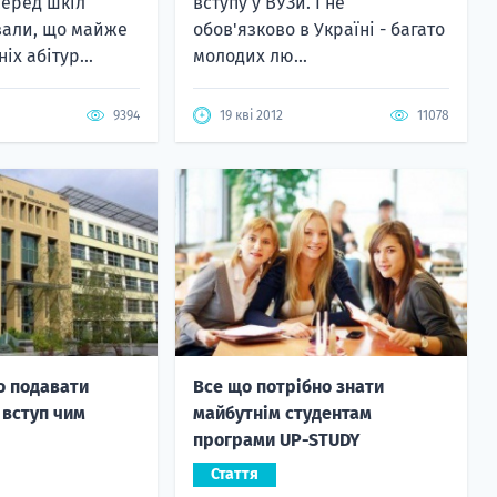
серед шкіл
вступу у ВУЗи. І не
зали, що майже
обов'язково в Україні - багато
іх абітур...
молодих лю...
9394
19 кві 2012
11078
о подавати
Все що потрібно знати
 вступ чим
майбутнім студентам
програми UP-STUDY
Стаття