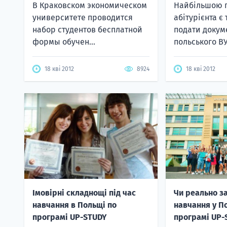
В Краковском экономическом
Найбільшою 
университете проводится
абітурієнта є
набор студентов бесплатной
подати докум
формы обучен...
польського ВУ
18 кві 2012
8924
18 кві 2012
Імовірні складнощі під час
Чи реально з
навчання в Польщі по
навчання у П
програмі UP-STUDY
програмі UP-