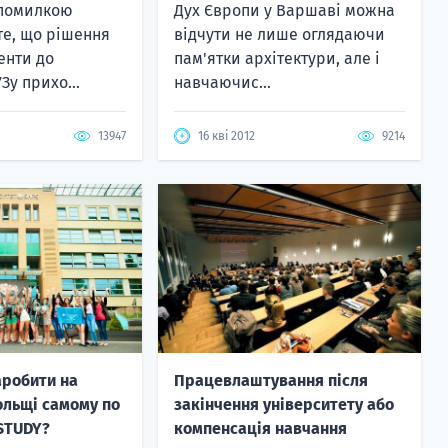
помилкою
Дух Європи у Варшаві можна
 те, що рішення
відчути не лише оглядаючи
енти до
пам'ятки архітектури, але і
Зу прихо...
навчаючис...
13947
16 кві 2012
9214
аробити на
Працевлаштування після
ольщі самому по
закінчення університету або
STUDY?
компенсація навчання