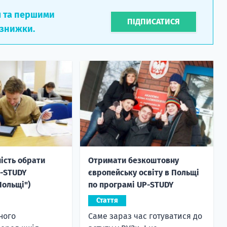
л та першими
ПІДПИСАТИСЯ
 знижки.
ність обрати
Отримати безкоштовну
P-STUDY
європейську освіту в Польщі
Польщі")
по програмі UP-STUDY
Стаття
ного
Саме зараз час готуватися до