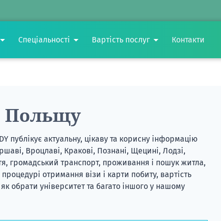
Спеціальності
Вартість послуг
Контакти
о Польщу
UDY
публікує актуальну, цікаву та корисну інформацію
ршаві, Вроцлаві, Кракові, Познані, Щецині, Лодзі,
ття, громадський транспорт, проживання і пошук житла,
 процедурі отримання візи і карти побиту, вартість
 як обрати університет та багато іншого у нашому