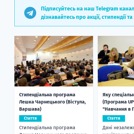
Підписуйтесь на наш Telegram кана
дізнавайтесь про акції, стипендії та
Стипендіальна програма
Яку спеціаль
Лешка Чарнецького (Вістула,
(Програма U
Варшава)
"Навчання в 
Стаття
Стаття
Стипендіальна програма
Дані незалеж