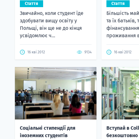
Стаття
Стаття
Звичайно, коли студент їде
Більшість май
здобувати вищу освіту у
та їх батьків,
Польщі, він ще не до кінця
фінансування
усвідомлює ч...
проживання в.
16 кві 2012
9134
16 кві 2012
Соціальні стипендії для
Вступай в Col
іноземних студентів
безкоштовно 