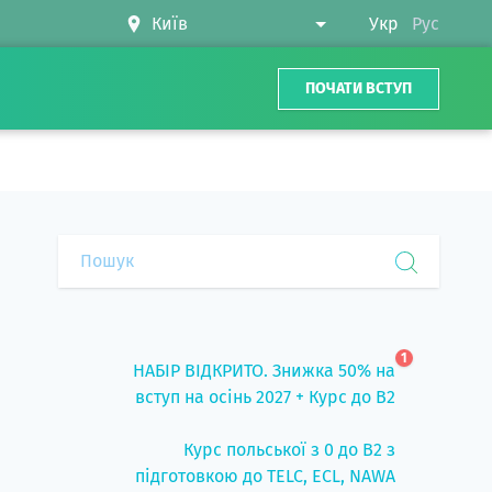
Укр
Рус
ПОЧАТИ ВСТУП
1
НАБІР ВІДКРИТО. Знижка 50% на
вступ на осінь 2027 + Курс до B2
Курс польської з 0 до B2 з
підготовкою до TELC, ECL, NAWA