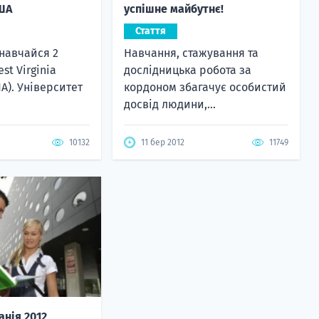
ША
успішне майбутнє!
Стаття
навчайся 2
Навчання, стажування та
st Virginia
дослідницька робота за
ША). Університет
кордоном збагачує особистий
досвід людини,...
10132
11 бер 2012
11749
анія 2012