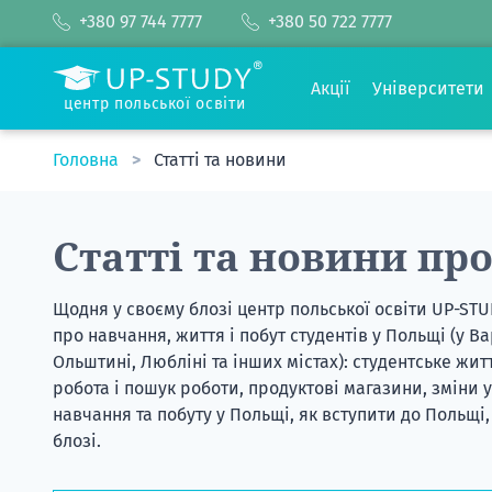
+380 97 744 7777
+380 50 722 7777
Акції
Університети
центр польської освіти
Головна
Статті та новини
Статті та новини пр
Щодня у своєму блозі
центр польської освіти UP-ST
про навчання, життя і побут студентів у Польщі (у Ва
Ольштині, Любліні та інших містах): студентське жи
робота і пошук роботи, продуктові магазини, зміни у
навчання та побуту у Польщі, як вступити до Польщі,
блозі.