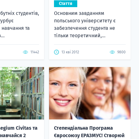
Стаття
бутніх студентів,
Основним завданням
 турбує
польського університету є
 навчання та
забезпечення студента не
..
тільки теоретичний,...
11442
13 кві 2012
9800
legium Civitas та
Степендіальна Програма
навчайся 2
Євросоюзу ЕРАЗМУС! Створюй