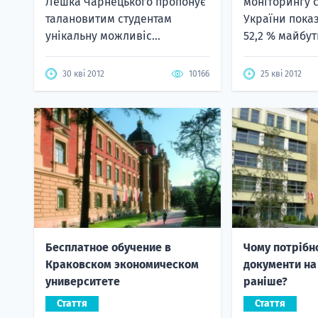
Лешка Чарнецького пропонує
моніторингу 
талановитим студентам
України пока
унікальну можливіс...
52,2 % майбутн
30 кві 2012
10166
25 кві 2012
Бесплатное обучение в
Чому потрібн
Краковском экономическом
документи на
университете
раніше?
Стаття
Стаття