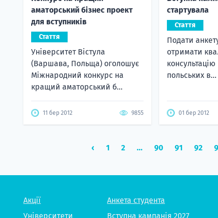
аматорський бізнес проект
стартувала
для вступників
Стаття
Стаття
Подати анкету
Університет Вістула
отримати ква
(Варшава, Польща) оголошує
консультацію
Міжнародний конкурс на
польських в...
кращий аматорський б...
11 бер 2012
9855
01 бер 2012
‹
1
2
...
90
91
92
Акції
Анкета студента
Університети
Вступна кампанія 2027