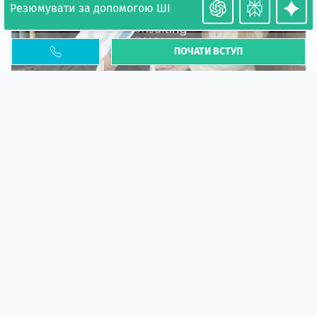
Резюмувати за допомогою ШІ
ПОЧАТИ ВСТУП
Необхідність легалізації у Польщі. Закінчення
PESEL UKR
Стаття
У 2026 році почастішали випадки депортації
українців через проблеми з легальним статусом....
10 кві 2026
5666