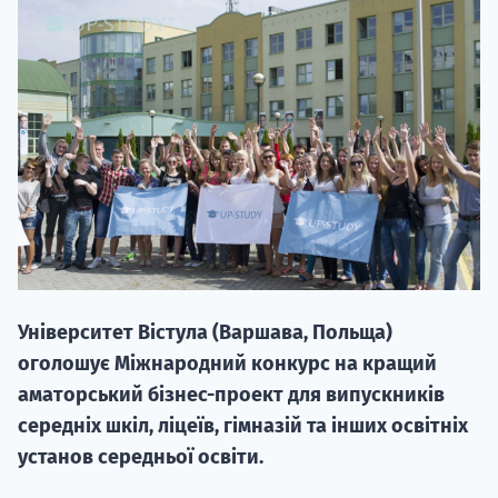
20.09
"Навчання 
НАБІР ВІД
вступ на о
Університет Вістула (Варшава, Польща)
Курс
оголошує Міжнародний конкурс на кращий
підготовк
аматорський бізнес-проект для випускників
середніх шкіл, ліцеїв, гімназій та інших освітніх
П
установ середньої освіти.
Супро