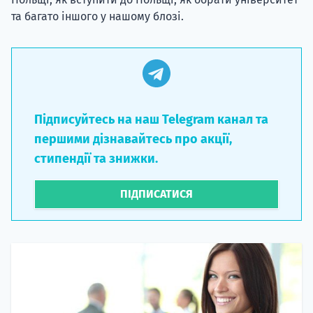
та багато іншого у нашому блозі.
НАБІР ВІД
Підписуйтесь на наш Telegram канал та
вступ на о
першими дізнавайтесь про акції,
Курс
стипендії та знижки.
підготовк
ПІДПИСАТИСЯ
П
Супро