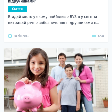
підручниками"
Стаття
Вгадай місто у якому найбільше ВУЗів у світі та
вигравай річне забезпечення підручниками п...
18 січ 2013
6728