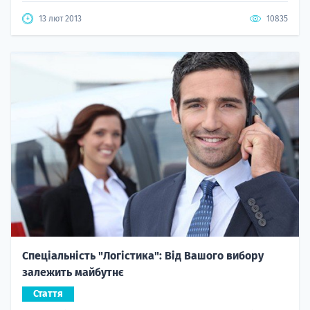
13 лют 2013
10835
Спеціальність "Логістика": Від Вашого вибору
залежить майбутнє
Стаття