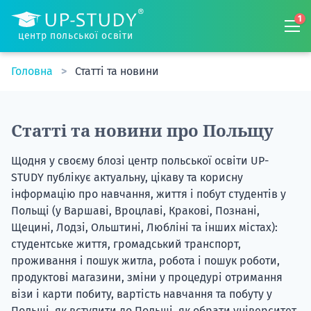
1
центр польської освіти
Головна
Статті та новини
Статті та новини про Польщу
Щодня у своєму блозі
центр польської освіти UP-
STUDY
публікує актуальну, цікаву та корисну
інформацію про навчання, життя і побут студентів у
Польщі (у Варшаві, Вроцлаві, Кракові, Познані,
Щецині, Лодзі, Ольштині, Любліні та інших містах):
студентське життя, громадський транспорт,
проживання і пошук житла, робота і пошук роботи,
продуктові магазини, зміни у процедурі отримання
візи і карти побиту, вартість навчання та побуту у
Польщі, як вступити до Польщі, як обрати університет