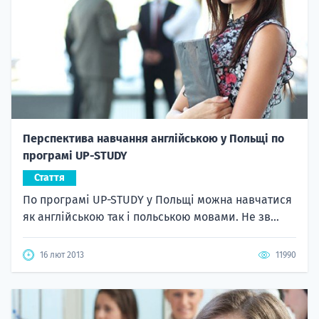
Перспектива навчання англійською у Польщі по
програмі UP-STUDY
Стаття
По програмі UP-STUDY у Польщі можна навчатися
як англійською так і польською мовами. Не зв...
16 лют 2013
11990