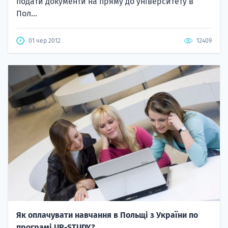
подати документи на пряму до університету в
Пол...
01 чер 2012
12409
Як оплачувати навчання в Польщі з України по
програмі UP-STUDY?