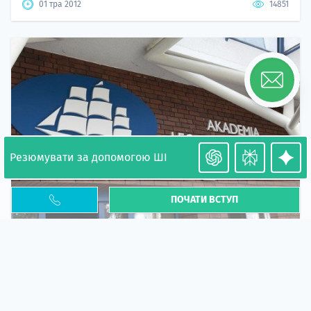
01 тра 2012
14851
Резюмувати за допомогою ШІ
ПОЧАТИ ВСТУП
Карта побиту учасника програми "Навчання в
Польщі"
Стаття
Всі деталі та роз'яснення стосовно процедури та