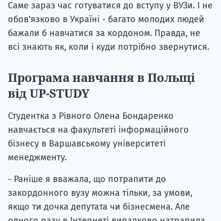
Саме зараз час готуватися до вступу у ВУЗи. І не
Супро
обов'язково в Україні - багато молодих людей
бажали б навчатися за кордоном. Правда, не
всі знають як, коли і куди потрібно звернутися.
Програма навчання в Польщі
від UP-STUDY
Студентка з Рівного Олена Бондаренко
навчається на факультеті інформаційного
бізнесу в Варшавському університеті
менеджменту.
- Раніше я вважала, що потрапити до
закордонного вузу можна тільки, за умови,
якщо ти дочка депутата чи бізнесмена. Але
одного разу в Інтернеті випадково натрапила