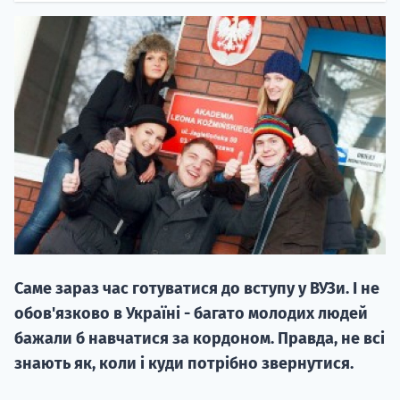
20.09
"Навчання 
НАБІР ВІД
вступ на о
Саме зараз час готуватися до вступу у ВУЗи. І не
Курс
обов'язково в Україні - багато молодих людей
підготовк
бажали б навчатися за кордоном. Правда, не всі
знають як, коли і куди потрібно звернутися.
П