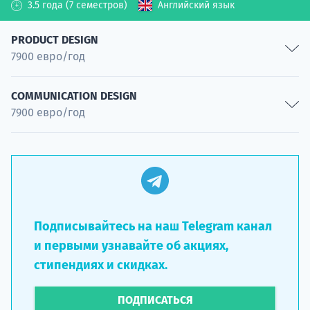
3.5 года (7 семестров)
Английский язык
Процессы
Специальность
Специальность
PRODUCT DESIGN
Промышленность
7900 евро/год
Специальность
Product Design
COMMUNICATION DESIGN
7900 евро/год
Специальность
Structure Design
Parametric Design
Специальность
Специальность
Communication Design
Специальность
Подписывайтесь на наш Telegram канал
и первыми узнавайте об акциях,
стипендиях и скидках.
ПОДПИСАТЬСЯ