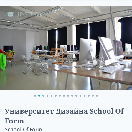
НАБОР О
поступление
Курс
подготов
Университет Дизайна School Of
Form
По
School Of Form