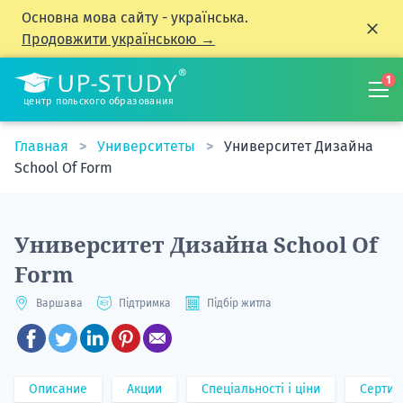
Основна мова сайту - українська.
Продовжити українською →
1
центр польского образования
Главная
Университеты
Университет Дизайна
School Of Form
Университет Дизайна School Of
Form
Варшава
Підтримка
Підбір житла
Описание
Акции
Спеціальності і ціни
Сертиф