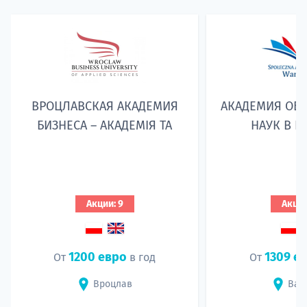
ВРОЦЛАВСКАЯ АКАДЕМИЯ
АКАДЕМИЯ ОБ
БИЗНЕСА – АКАДЕМІЯ TA
НАУК В В
Акции: 9
Акции
1200 евро
1309 е
От
в год
От
Вроцлав
Вар