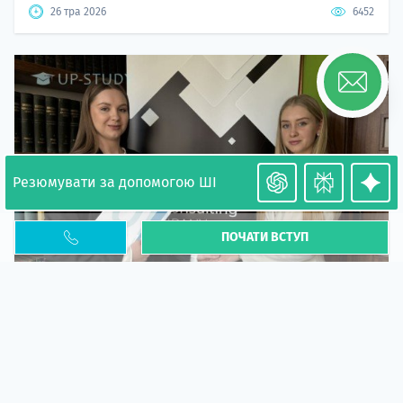
26 тра 2026
6452
Резюмувати за допомогою ШІ
ПОЧАТИ ВСТУП
Необхідність легалізації у Польщі. Закінчення
PESEL UKR
Стаття
У 2026 році почастішали випадки депортації