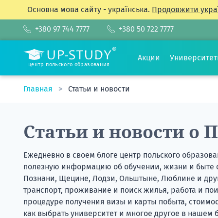
Основна мова сайту - українська.
Продовжити укра
+380 97 744 7777
+380 50 722 7777
Акции
Университе
центр польского образования
Главная
Статьи и новости
Статьи и новости о 
Ежедневно в своем блоге
центр польского образов
полезную информацию об обучении, жизни и быте с
Познани, Щецине, Лодзи, Ольштыне, Люблине и друг
транспорт, проживание и поиск жилья, работа и по
процедуре получения визы и карты побыта, стоимост
как выбрать университет и многое другое в нашем б