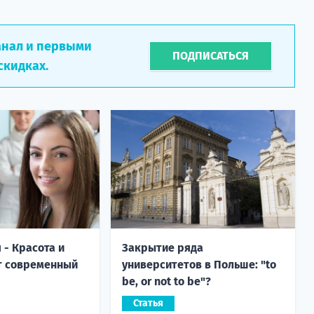
анал и первыми
ПОДПИСАТЬСЯ
скидках.
 - Красота и
Закрытие ряда
т современный
университетов в Польше: "to
be, or not to be"?
Статья