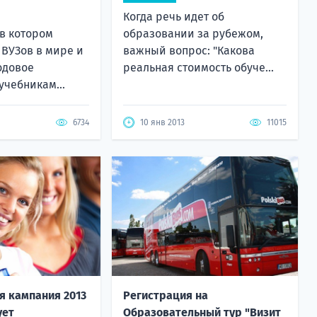
Когда речь идет об
 в котором
образовании за рубежом,
 ВУЗов в мире и
важный вопрос: "Какова
одовое
реальная стоимость обуче...
учебникам...
6734
10 янв 2013
11015
я кампания 2013
Регистрация на
ует
Образовательный тур "Визит