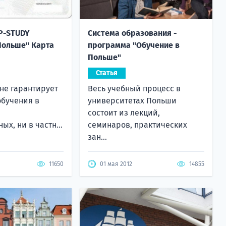
P-STUDY
Система образования -
Польше" Карта
программа "Обучение в
Польше"
Статья
 не гарантирует
Весь учебный процесс в
обучения в
университетах Польши
состоит из лекций,
ых, ни в частн...
семинаров, практических
зан...
11650
01 мая 2012
14855