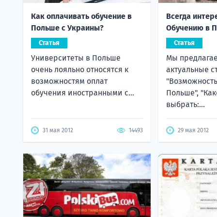
Как оплачивать обучение в
Всегда интер
Польше с Украины?
Обучению в 
Статья
Статья
Университеты в Польше
Мы предлага
очень лояльно относятся к
актуальные ст
возможностям оплат
"Возможность
обучения иностранными с...
Польше", "Как
выбрать:...
31 мая 2012
14493
29 мая 2012