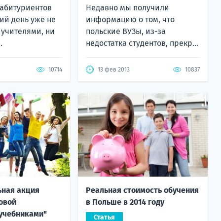
 абитуриентов
Недавно мы получили
ий день уже не
информацию о том, что
 учителями, ни
польские ВУЗы, из-за
.
недостатка студентов, прекр...
10714
13 фев 2013
10837
ьная акция
Реальная стоимость обучения
овой
в Польше в 2014 году
учебниками"
Статья