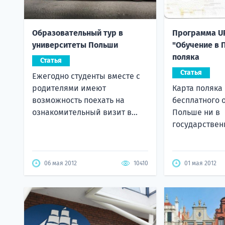
Образовательный тур в
Программа U
университеты Польши
"Обучение в 
поляка
Статья
Статья
Ежегодно студенты вместе с
родителями имеют
Карта поляка
возможность поехать на
бесплатного 
ознакомительный визит в...
Польше ни в
государственн
06 мая 2012
10410
01 мая 2012