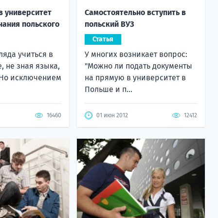
в университет
Самостоятельно вступить в
нания польского
польский ВУЗ
Статья
ляда учиться в
У многих возникает вопрос:
, не зная языка,
"Можно ли подать документы
 Но исключением
на прямую в университет в
Польше и п...
16460
01 июн 2012
12412