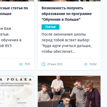
есные статьи по
Возможность получить
Польше
образование по программе
"Обучение в Польше"
Статья
ем Вам
атьи:
После окончания школы
 обучения в
перед тобой встает выбор:
ой ВУЗ
"Куда идти учиться дальше,
чтобы обеспечит...
7570
29 мая 2012
10362