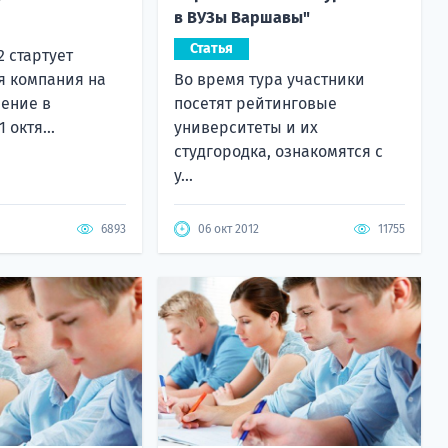
в ВУЗы Варшавы"
Статья
2 стартует
я компания на
Во время тура участники
чение в
посетят рейтинговые
 октя...
университеты и их
студгородка, ознакомятся с
у...
6893
06 окт 2012
11755