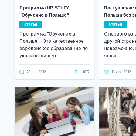
Программа UP-STUDY
Поступление 
"Обучение в Польше"
Польши без з
Статья
Статья
Программа "Обучение в
С первого взг
Польше" - Это качественное
другой стране
европейское образование по
невозможно.
украинской цен...
являе...
28 сен 2012
11072
13 июн 2012