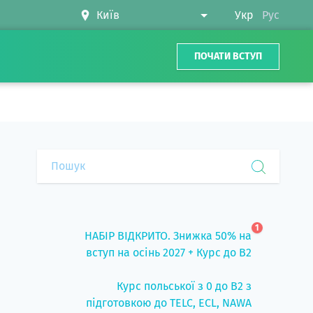
Укр
Рус
ПОЧАТИ ВСТУП
1
НАБІР ВІДКРИТО. Знижка 50% на
вступ на осінь 2027 + Курс до B2
Курс польської з 0 до B2 з
підготовкою до TELC, ECL, NAWA