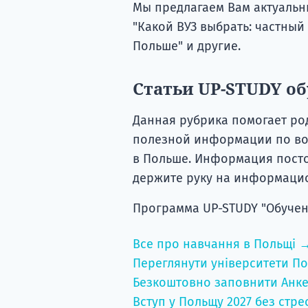
Мы предлагаем Вам актуальны
"Какой ВУЗ выбрать: частный
Польше" и другие.
Статьи UP-STUDY о
Данная рубрика помогает ро
полезной информации по во
в Польше. Информация посто
держите руку на информаци
Программа UP-STUDY "Обучен
Все про навчання в Польщі 
Переглянути університети По
Безкоштовно заповнити Анке
Вступ у Польщу 2027 без стре