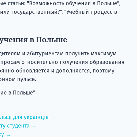
е статьи: "Возможность обучения в Польше",
 или государственный?", "Учебный процесс в
бучения в Польше
дителям и абитуриентам получить максимум
просам относительно получения образования
янно обновляется и дополняется, поэтому
онном пульсе.
ие в Польше"
→
льщі для українців →
ту студента →
су →