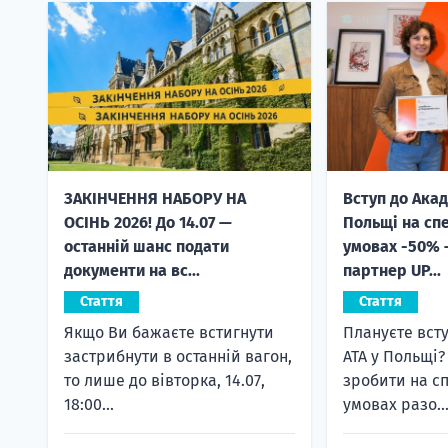
ЗАКІНЧЕННЯ НАБОРУ НА
Вступ до Акад
ОСІНЬ 2026! До 14.07 —
Польщі на сп
останній шанс подати
умовах -50% 
документи на вс...
партнер UP...
Стаття
Стаття
Якщо Ви бажаєте встигнути
Плануєте всту
застрибнути в останній вагон,
ATA у Польщі
то лише до вівторка, 14.07,
зробити на с
18:00...
умовах разо..