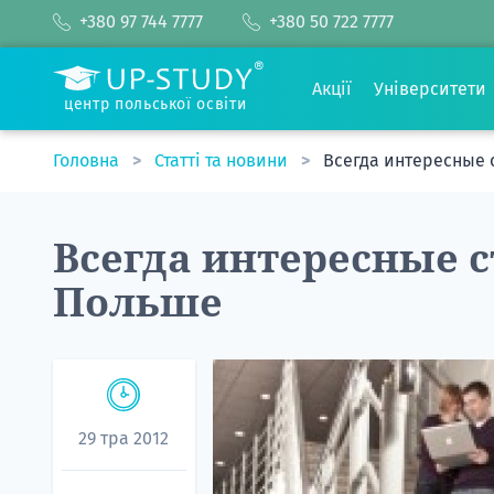
+380 97 744 7777
+380 50 722 7777
Акції
Університети
центр польської освіти
Головна
Статті та новини
Всегда интересные 
Всегда интересные с
Польше
29 тра 2012