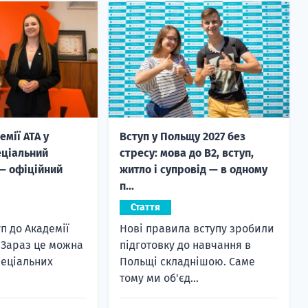
емії ATA у
Вступ у Польщу 2027 без
еціальний
стресу: мова до B2, вступ,
— офіційний
житло і супровід — в одному
п...
Стаття
п до Академії
Нові правила вступу зробили
? Зараз це можна
підготовку до навчання в
пеціальних
Польщі складнішою. Саме
.
тому ми об'єд...