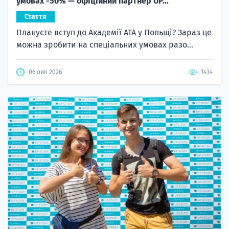
умовах -50% — офіційний партнер UP...
Стаття
Плануєте вступ до Академії ATA у Польщі? Зараз це
можна зробити на спеціальних умовах разо...
06 лип 2026
1434