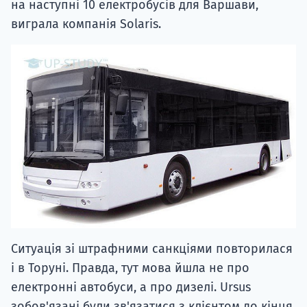
на наступні 10 електробусів для Варшави,
виграла компанія Solaris.
Ситуація зі штрафними санкціями повторилася
і в Торуні. Правда, тут мова йшла не про
електронні автобуси, а про дизелі. Ursus
зобов'язані були зв'язатися з клієнтом до кінця