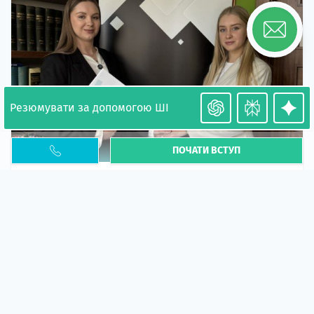
Резюмувати за допомогою ШІ
ПОЧАТИ ВСТУП
Необхідність легалізації у Польщі. Закінчення
PESEL UKR
Стаття
У 2026 році почастішали випадки депортації
українців через проблеми з легальним статусом....
10 кві 2026
5658