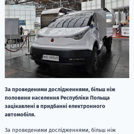
НАБІР ВІД
вступ на о
Курс
підготовк
За проведеними дослідженнями, більш ніж
П
половини населення Республіки Польща
зацікавлені в придбанні електронного
Супро
автомобіля.
За проведеними дослідженнями, більш ніж