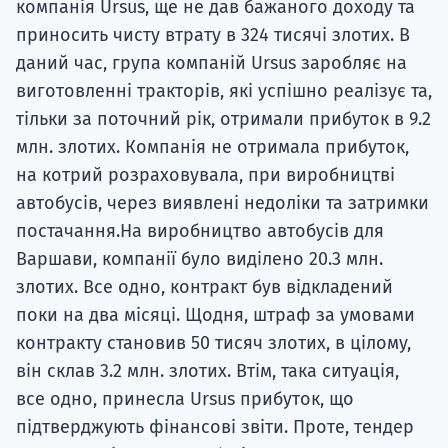
компанія Ursus, ще не дав бажаного доходу та
приносить чисту втрату в 324 тисячі злотих. В
даний час, група компаній Ursus заробляє на
виготовленні тракторів, які успішно реалізує та,
тільки за поточний рік, отримали прибуток в 9.2
млн. злотих. Компанія не отримала прибуток,
на котрий розраховувала, при виробництві
автобусів, через виявлені недоліки та затримки
постачання.На виробництво автобусів для
Варшави, компанії було виділено 20.3 млн.
злотих. Все одно, контракт був відкладений
поки на два місяці. Щодня, штраф за умовами
контракту становив 50 тисяч злотих, в цілому,
він склав 3.2 млн. злотих. Втім, така ситуація,
все одно, принесла Ursus прибуток, що
підтверджують фінансові звіти. Проте, тендер