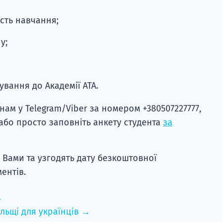
сть навчання;
у;
вання до Академії ATA.
нам у Telegram/Viber за номером +380507227777,
або просто заповніть анкету студента
за
з Вами та узгодять дату безкоштовної
ентів.
→
льщі для українців →