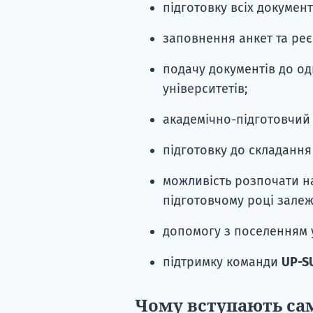
підготовку всіх документ
заповнення анкет та реє
подачу документів до о
університетів;
академічно-підготовчий 
підготовку до складанн
можливість розпочати н
підготовчому році залеж
допомогу з поселенням у
підтримку команди
UP-S
Чому вступають са