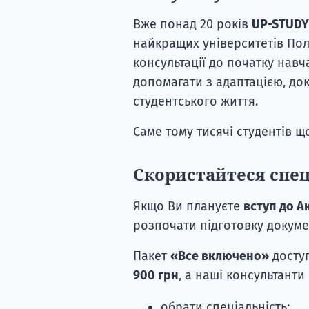
Вже понад 20 років
UP-STUDY
найкращих університетів Пол
консультації до початку нав
допомагати з адаптацією, до
студентського життя.
Саме тому тисячі студентів щ
Скористайтеся спе
Якщо Ви плануєте
вступ до Ак
розпочати підготовку докуме
Пакет
«Все включено»
досту
900 грн
, а наші консультант
обрати спеціальність;