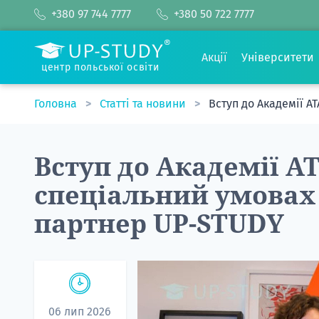
+380 97 744 7777
+380 50 722 7777
Акції
Університети
центр польської освіти
Головна
Статті та новини
Вступ до Академії A
Вступ до Академії A
спеціальний умовах
партнер UP-STUDY
06 лип 2026