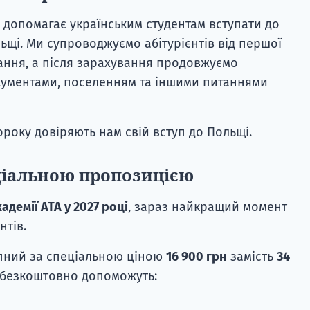
допомагає українським студентам вступати до
ьщі. Ми супроводжуємо абітурієнтів від першої
чання, а після зарахування продовжуємо
кументами, поселенням та іншими питаннями
ороку довіряють нам свій вступ до Польщі.
ціальною пропозицією
адемії ATA у 2027 році
, зараз найкращий момент
нтів.
пний за спеціальною ціною
16 900 грн
замість
34
и безкоштовно допоможуть: