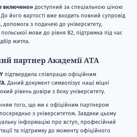
е включено»
доступний за спеціальною ціною
. До його вартості вже входить повний супровід
в, допомога з подачею до університету,
польської мови до рівня B2, підтримка під час
дбір житла.
ий партнер Академії ATA
Y
підтвердила співпрацю офіційним
TA
. Даний документ символізує наші міцні
окий рівень довіри з боку університету.
нням того, що ми є офіційним партнером
зпосередньо з університетом. Завдяки цьому
туальну інформацію про вступ, професійний
утації та підтримку до моменту офіційного