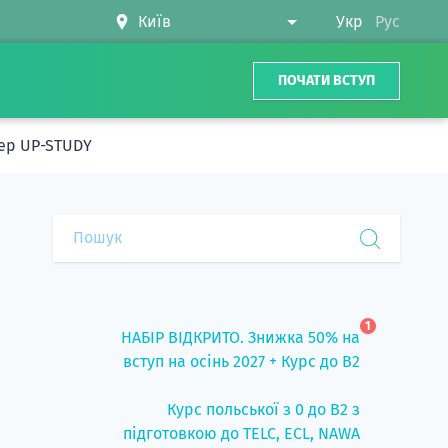
Укр
Рус
ПОЧАТИ ВСТУП
нер UP-STUDY
1
НАБІР ВІДКРИТО. Знижка 50% на
вступ на осінь 2027 + Курс до B2
Курс польської з 0 до B2 з
підготовкою до TELC, ECL, NAWA