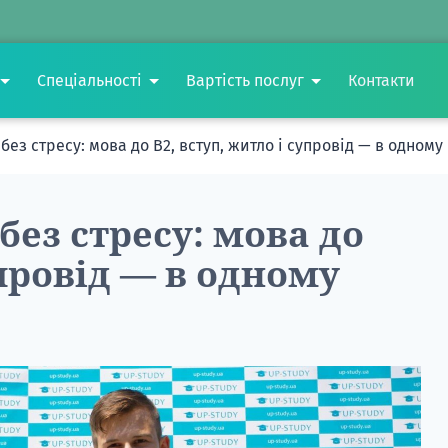
Спеціальності
Вартість послуг
Контакти
без стресу: мова до B2, вступ, житло і супровід — в одному 
без стресу: мова до
упровід — в одному