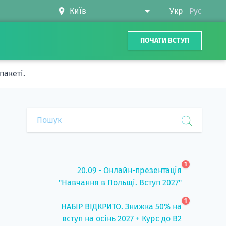
Укр
Рус
ПОЧАТИ ВСТУП
пакеті.
1
20.09 - Онлайн-презентація
"Навчання в Польщі. Вступ 2027"
1
НАБІР ВІДКРИТО. Знижка 50% на
вступ на осінь 2027 + Курс до B2