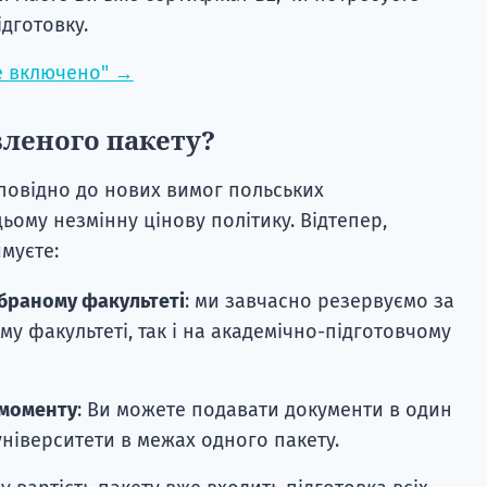
дготовку.
се включено" →
леного пакету?
повідно до нових вимог польських
цьому незмінну цінову політику. Відтепер,
муєте:
обраному факультеті
: ми завчасно резервуємо за
му факультеті, так і на академічно-підготовчому
 моменту
: Ви можете подавати документи в один
університети в межах одного пакету.