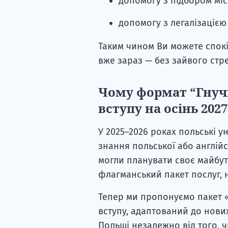
допомогу з підбором міс
допомогу з легалізацією
Таким чином Ви можете спокі
вже зараз — без зайвого стр
Чому формат “Гнуч
вступу на осінь 202
У 2025–2026 роках польські 
знання польської або англійс
могли планувати своє майбут
флагманський пакет послуг, н
Тепер ми пропонуємо пакет 
вступу, адаптований до нови
Польщі незалежно від того, ч