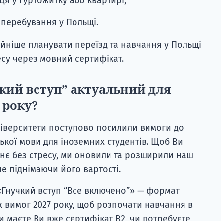
ця у гуртожитку або квартирі;
 перебування у Польщі.
йніше планувати переїзд та навчання у Польщі
есу через мовний сертифікат.
кий вступ” актуальний для
7 року?
університети поступово посилили вимоги до
ької мови для іноземних студентів. Щоб Ви
нє без стресу, ми оновили та розширили наш
е піднімаючи його вартості.
«Гнучкий вступ “Все включено”» — формат
х вимог 2027 року, щоб розпочати навчання в
и маєте Ви вже сертифікат B2, чи потребуєте