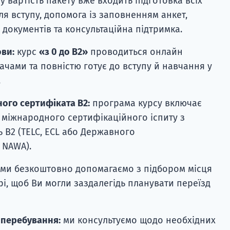
: у вартість пакету вже входить підготовка всіх
ля вступу, допомога із заповненням анкет,
 документів та консультаційна підтримка.
ови:
курс
«з 0 до B2»
проводиться онлайн
чами та повністю готує до вступу й навчання у
.
ого сертифіката B2:
програма курсу включає
 міжнародного сертифікаційного іспиту з
ь B2 (TELC, ECL або Державного
 NAWA).
: ми безкоштовно допомагаємо з підбором місця
рі, щоб Ви могли заздалегідь планувати переїзд
 перебування:
ми консультуємо щодо необхідних