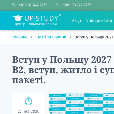
+380 97 744 7777
+380 50 722 7777
Акції
Університети
центр польської освіти
Головна
Статті та новини
Вступ у Польщу 2027 
Вступ у Польщу 2027 
B2, вступ, житло і с
пакеті.
27 чер 2026