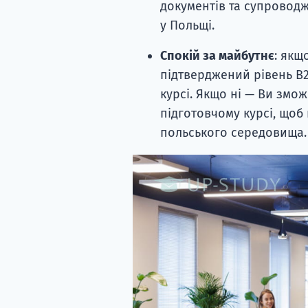
документів та супроводж
у Польщі.
Спокій за майбутнє
: якщ
підтверджений рівень B
курсі. Якщо ні — Ви змо
підготовчому курсі, щоб
польського середовища.