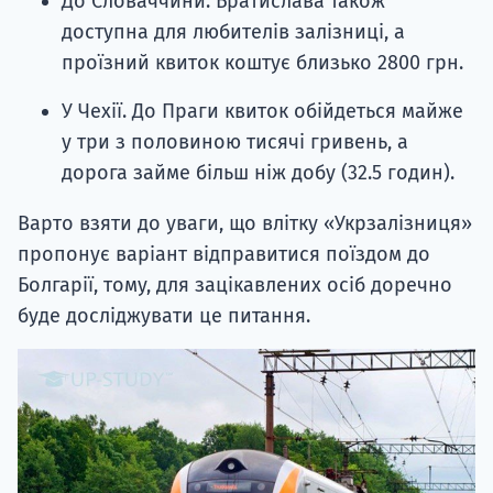
До Словаччини. Братислава також
доступна для любителів залізниці, а
проїзний квиток коштує близько 2800 грн.
У Чехії. До Праги квиток обійдеться майже
у три з половиною тисячі гривень, а
дорога займе більш ніж добу (32.5 годин).
Варто взяти до уваги, що влітку «Укрзалізниця»
пропонує варіант відправитися поїздом до
Болгарії, тому, для зацікавлених осіб доречно
буде досліджувати це питання.