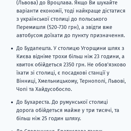
(Львова) до Вроцлава. Якщо Ви шукайте
варіанти економії, тоді найкраще дістатися
з української столиці до польського
Перемишля (520-730 грн), а звідти вже
автобусом доїхати до пункту призначення.
До Будапешта. У столицю Угорщини шлях з
Києва відніме трохи більш ніж 23 години, а
квиток обійдеться 2350 грн. Не обов'язково
їхати зі столиці, є посадкові станції у
Вінниці, Хмельницькому, Тернополі, Львові,
Чопі та Хайдусобосло.
До Бухареста. До румунської столиці
дорога обійдеться майже у три тисячі, та
більш ніж 25 годин шляху.