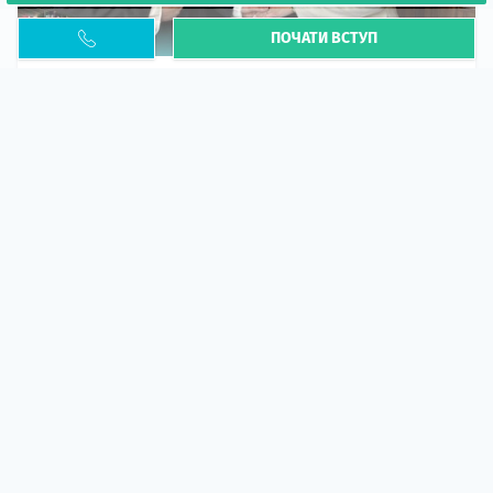
ПОЧАТИ ВСТУП
Необхідність легалізації у Польщі. Закінчення
PESEL UKR
Стаття
У 2026 році почастішали випадки депортації
українців через проблеми з легальним статусом....
10 кві 2026
5664
центр польської освіти