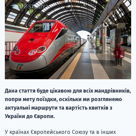
НАБІР ВІД
вступ на о
Курс
підготовк
Дана стаття буде цікавою для всіх мандрівників,
П
попри мету поїздки, оскільки ми розглянемо
актуальні маршрути та вартість квитків з
Супро
України до Європи.
У країнах Європейського Союзу та в інших