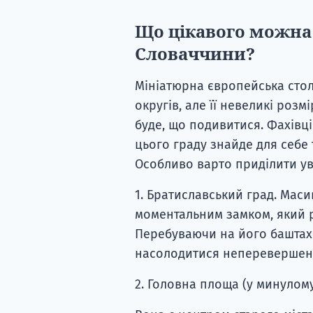
Що цікавого можна
Словаччини?
Мініатюрна європейська стол
округів, але її невеликі розм
буде, що подивитися. Фахівц
цього граду знайде для себе 
Особливо варто приділити у
1. Братиславський град. Мас
моментальним замком, який р
Перебуваючи на його баштах 
насолодитися неперевершеним
2. Головна площа (у минулом