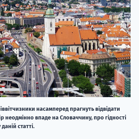
піввітчизники насамперед прагнуть відвідати
бір неодмінно впаде на Словаччину, про гідності
даній статті.