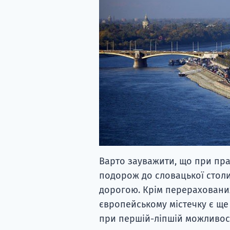
Варто зауважити, що при пра
подорож до словацької столиц
дорогою. Крім перерахованих
європейському містечку є ще 
при першій-ліпшій можливост