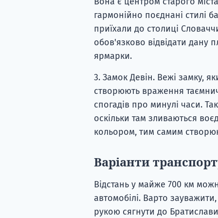
Вона є центром старого міста
гармонійно поєднані стилі ба
приїхали до столиці Словачч
обов'язково відвідати дану п
ярмарки.
3. Замок Девін. Вежі замку, 
створюють враження таємничо
спогадів про минулі часи. Та
оскільки там зливаються воєд
кольором, тим самим створю
Варіанти транспорт
Відстань у майже 700 км можн
автомобілі. Варто зауважити,
рукою сягнути до Братислави.