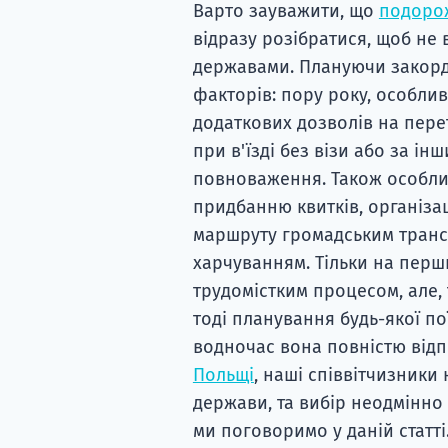
Варто зауважити, що
подоро
відразу розібратися, щоб не
державами. Плануючи закордо
факторів: пору року, особлив
додаткових дозволів на пере
при в'їзді без візи або за і
повноваження. Також особли
придбанню квитків, організа
маршруту громадським транс
харчуванням. Тільки на перш
трудомістким процесом, але, 
тоді планування будь-якої пої
водночас вона повністю від
Польщі
, наші співвітчизники
держави, та вибір неодмінно 
ми поговоримо у даній статті