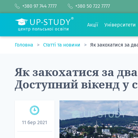
+380 97 744 7777
+380 50 722 7777
Акції
Університети
центр польської освіти
Головна
Статті та новини
Як закохатися за дв
Як закохатися за два
Доступний вікенд у 
11 бер 2021