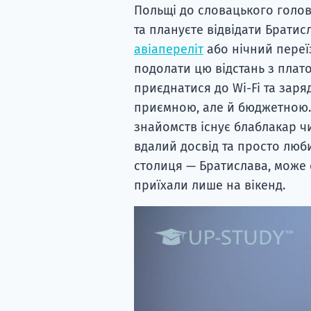
Польщі до словацького голов
та плануєте відвідати Братисл
авіапереліт
або нічний переї
подолати цю відстань з плат
приєднатися до Wi-Fi та заря
приємною, але й бюджетною. 
знайомств існує блаблакар ч
вдалий досвід та просто люб
столиця — Братислава, може 
приїхали лише на вікенд.