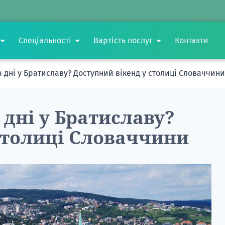
Спеціальності
Вартість послуг
Контакти
а дні у Братиславу? Доступний вікенд у столиці Словаччини
 дні у Братиславу?
столиці Словаччини