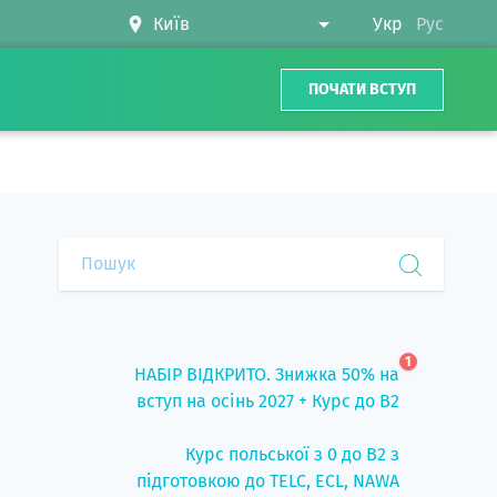
Укр
Рус
ПОЧАТИ ВСТУП
1
НАБІР ВІДКРИТО. Знижка 50% на
вступ на осінь 2027 + Курс до B2
Курс польської з 0 до B2 з
підготовкою до TELC, ECL, NAWA