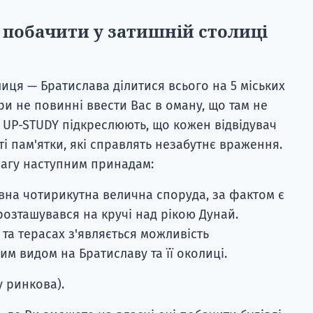
 побачити у затишній столиці
иця — Братислава ділитися всього на 5 міських
іри не повинні ввести Вас в оману, що там не
і UP-STUDY підкреслюють, що кожен відвідувач
ті пам'ятки, які справлять незабутнє враження.
вагу наступним принадам:
ивна чотирикутна велична споруда, за фактом є
озташувався на кручі над рікою Дунай.
та терасах з'являється можливість
 видом на Братиславу та її околиці.
у ринкова).