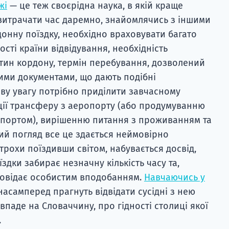
жі
— це теж своєрідна наука, в якій краще
 витрачати час даремно, знайомлячись з іншими
нну поїздку, необхідно враховувати багато
ості країни відвідування, необхідність
тин кордону, термін перебування, дозволений
ншими документами, що дають подібні
ву увагу потрібно приділити завчасному
ції трансферу з аеропорту (або продумуванню
портом), вирішенню питання з проживанням та
ий погляд все це здається неймовірно
трохи поїздивши світом, набувається досвід,
здки забирає незначну кількість часу та,
повідає особистим вподобанням.
Навчаючись у
 насамперед прагнуть відвідати сусідні з нею
впаде на Словаччину, про гідності столиці якої
.