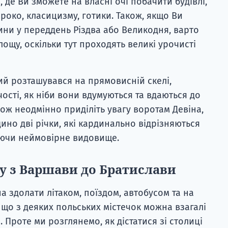
, де Ви зможете на власні очі побачити будівлі,
роко, класицизму, готики. Також, якщо Ви
ини у переддень Різдва або Великодня, варто
лощу, оскільки тут проходять великі урочисті
який розташувався на прямовисній скелі,
сті, як ніби вони вдумуються та вдаються до
кож неодмінно приділіть увагу воротам Девіна,
ино дві річки, які кардинально відрізняються
ючи неймовірне видовище.
у з Варшави до Братислави
а здолати літаком, поїздом, автобусом та на
 що з деяких польських містечок можна взагалі
 Проте ми розглянемо, як дістатися зі столиці