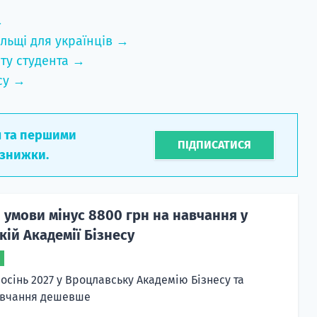
→
льщі для українців →
ту студента →
су →
л та першими
ПІДПИСАТИСЯ
 знижки.
 умови мінус 8800 грн на навчання у
ій Академії Бізнесу
осінь 2027 у Вроцлавську Академію Бізнесу та
авчання дешевше