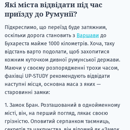
Які міста відвідати під час
приїзду до Румунії?
Підкреслимо, що переїзд буде затяжним,
оскільки дорога становить з
Варшави
до
Бухареста майже 1000 кілометрів. Хоча, таку
відстань варто подолати, щоб захопитися
кожним куточком дивної румунської держави.
Маючи у своєму розпорядженні трохи часом,
фахівці UP-STUDY рекомендують відвідати
наступні місця, основна маса з яких —
старовинні замки:
1. Замок Бран. Розташований в однойменному
місті, він, на перший погляд, лякає своєю
грізністю. Оповитий серпанком таємниць,
секретів та чаклунства, він відомий як «Замок