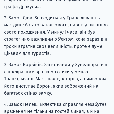
графа Дракули».
2. Замок Діви. Знаходиться у Трансільванії та
має дуже багато загадкового, навіть у питаннях
свого походження. У минулі часи, він був
стратегічно важливим об'єктом, хоча зараз він
трохи втратив своє величність, проте є дуже
цікавим для туристів.
3. Замок Корвінів. Заснований у Хунеадора, він
є прекрасним зразком готики у межах
Трансільванії. Має значну історію, а символом
його виступає Ворон, який зображений на
багатьох стінах замку.
4. Замок Пелеш. Еклектика справляє незабутнє
враження не тільки на гостей Синая, а й на