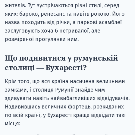
жителів. Тут зустрічаються різні стилі, серед
яких: бароко, ренесанс та навіть рококо. Його
назва походить від річки, а паркові асамблеї
заслуговують хоча б нетривалої, але
розміреної прогулянки ним.
Що подивитися у румунській
столиці — Бухаресті?
Крім того, що вся країна насичена величними
замками, і столиця Румунії знайде чим
здивувати навіть найвибагливіших відвідувачів.
Надивившись величних фортець, розкиданих
по всій країні, у Бухаресті краще відвідати такі
місця: