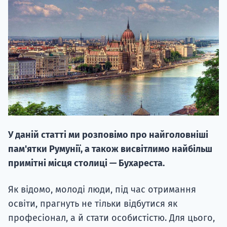
20.09
"Навчання 
НАБІР ВІД
У даній статті ми розповімо про найголовніші
вступ на о
пам'ятки Румунії, а також висвітлимо найбільш
Курс
примітні місця столиці — Бухареста.
підготовк
Як відомо, молоді люди, під час отримання
П
освіти, прагнуть не тільки відбутися як
професіонал, а й стати особистістю. Для цього,
Супро