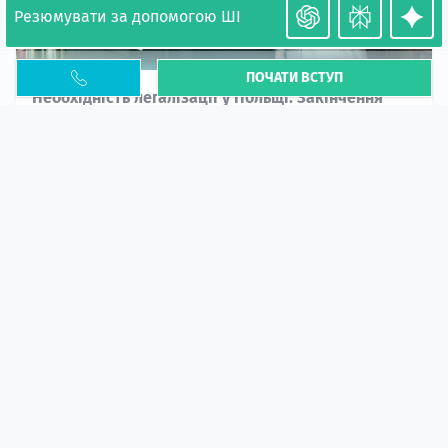
Резюмувати за допомогою ШІ
ПОЧАТИ ВСТУП
Необхідність легалізації у Польщі. Закінчення
PESEL UKR
Стаття
У 2026 році почастішали випадки депортації
українців через проблеми з легальним статусом....
10 кві 2026
5667
центр польської освіти