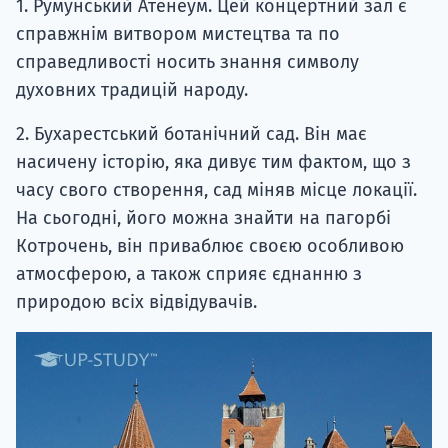
1. Румунський Атенеум. Цей концертний зал є
справжнім витвором мистецтва та по
справедливості носить знання символу
духовних традицій народу.
2. Бухарестський ботанічний сад. Він має
насичену історію, яка дивує тим фактом, що з
часу свого створення, сад міняв місце локації.
На сьогодні, його можна знайти на пагорбі
Котрочень, він приваблює своєю особливою
атмосферою, а також сприяє єднанню з
природою всіх відвідувачів.