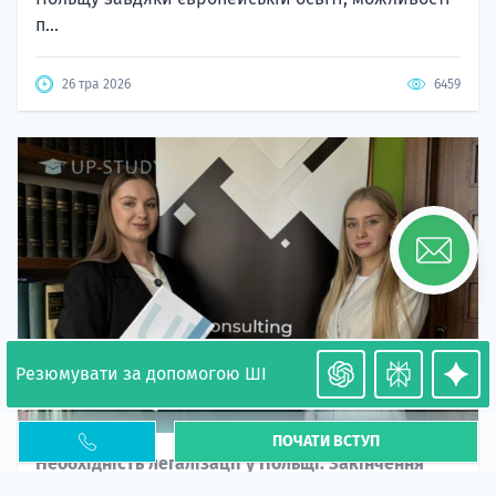
п...
26 тра 2026
6459
Резюмувати за допомогою ШІ
ПОЧАТИ ВСТУП
Необхідність легалізації у Польщі. Закінчення
PESEL UKR