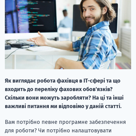
20.09
"Навчання 
НАБІР ВІД
Як виглядає робота фахівця в ІТ-сфері та що
вступ на о
входить до переліку фахових обов'язків?
Курс
Скільки вони можуть заробляти? На ці та інші
підготовк
важливі питання ми відповімо у даній статті.
П
Вам потрібно певне програмне забезпечення
для роботи? Чи потрібно налаштовувати
Супро