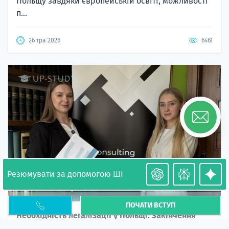
Польщу завдяки європейській освіті, можливості
п...
26 тра 2026
6461
Резюмувати за допомогою ШІ
ПОЧАТИ ВСТУП
Необхідність легалізації у Польщі. Закінчення
PESEL UKR