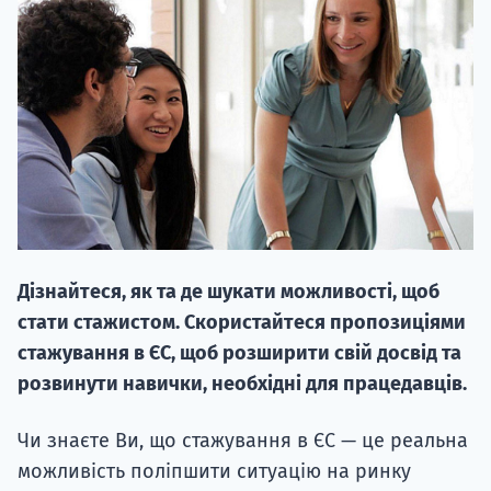
20.09
"Навчання 
НАБІР ВІД
Дізнайтеся, як та де шукати можливості, щоб
вступ на о
стати стажистом. Скористайтеся пропозиціями
Курс
стажування в ЄС, щоб розширити свій досвід та
підготовк
розвинути навички, необхідні для працедавців.
П
Чи знаєте Ви, що стажування в ЄС — це реальна
можливість поліпшити ситуацію на ринку
Супро