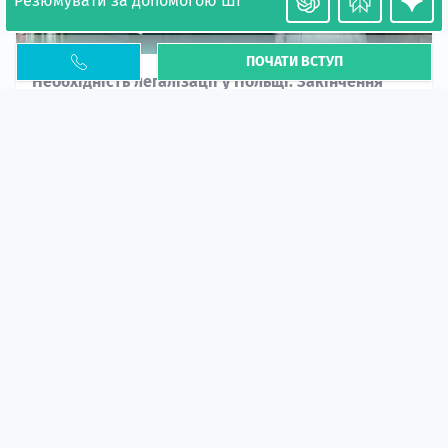
Резюмувати за допомогою ШІ
ПОЧАТИ ВСТУП
Необхідність легалізації у Польщі. Закінчення
PESEL UKR
Стаття
У 2026 році почастішали випадки депортації
українців через проблеми з легальним статусом....
10 кві 2026
5669
центр польської освіти