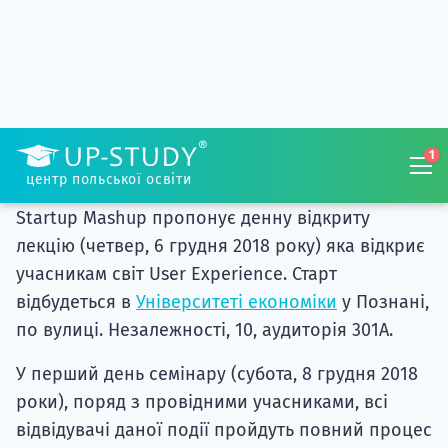
семінарів, з яких учасники виходять не тільки з
готовою ідеєю для бізнесу та детальним
планом, щоб втілити її у життя, але й з
величезною дозою знань щодо створення,
запуску та просування стартапів. Тема 6-го
випуску Startup Mashup — це призначений для
користувача інтерфейс (UX).У поточному році
Startup Mashup пропонує денну відкриту
лекцію (четвер, 6 грудня 2018 року) яка відкриє
учасникам світ User Experience. Старт
відбудеться в
Університеті економіки
у Познані,
по вулиці. Незалежності, 10, аудиторія 301A.
У перший день семінару (субота, 8 грудня 2018
роки), поряд з провідними учасниками, всі
відвідувачі даної події пройдуть повний процес
розробки стартапів — починаючи від вибору