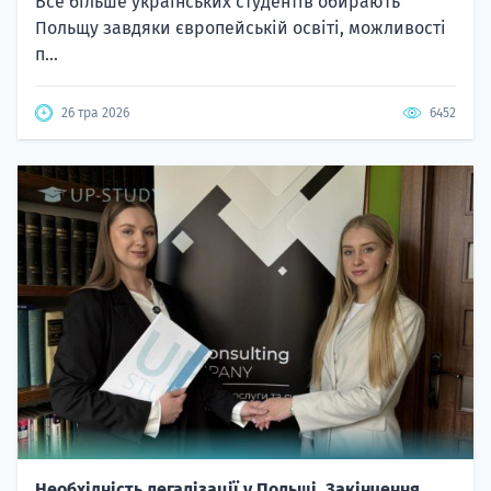
Польщу завдяки європейській освіті, можливості
п...
26 тра 2026
6452
Необхідність легалізації у Польщі. Закінчення