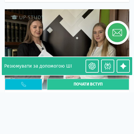
Резюмувати за допомогою ШІ
ПОЧАТИ ВСТУП
Необхідність легалізації у Польщі. Закінчення
PESEL UKR
Стаття
У 2026 році почастішали випадки депортації
українців через проблеми з легальним статусом....