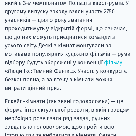
який є 3-м чемпіонатом Польщі з квест-румів. У
другому випуску заходу взяли участь 2750
учасників — цього року змагання
проходитимуть у відкритій формі, що означає,
що до них можуть приєднатися команди з
усього світу. Деякі з кімнат монтували за
мотивами популярних художніх фільмів — руми
відбору будуть збережені у конвенції
фільму
«Люди Ікс: Темний Фенікс». Участь у конкурсі є
безкоштовна, а за втечу з кімнати можна
виграти цінний приз.
Ескейп-кімнати (так звані головоломки) — це
форма інтелектуальної розваги, в якій гравцям
необхідно розв'язати ряд задач, ручних
завдань та головоломок, щоб пройти всю
історію гри та вибратися з кімнати. Сучасні