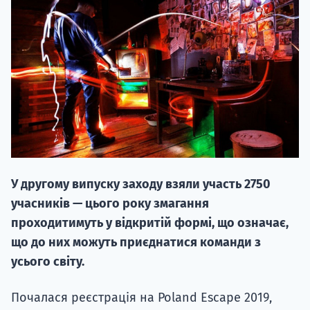
20.09
"Навчання 
НАБІР ВІД
У другому випуску заходу взяли участь 2750
вступ на о
учасників — цього року змагання
Курс
проходитимуть у відкритій формі, що означає,
підготовк
що до них можуть приєднатися команди з
усього світу.
П
Почалася реєстрація на Poland Escape 2019,
Супро