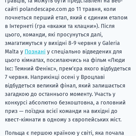
гравців, та можуть бути представлені на веб-
сайті polandescape.com до 11 травня, коли
почнеться перший етап, який є єдиним етапом
в Інтернеті (гра «вкажи та клацни»). Після
цього, команди, які просунуться далі,
змагатимуться у вихідні 8-9 червня у Galeria
Malta у
Познані
у спеціально відведених для
цього кімнатах, посилаючись на фільм «Люди
Ікс: Темний Фенікс», прем'єра якого відбудеться
7 червня. Наприкінці осені у Вроцлаві
відбудеться великий фінал, який залишається
загадкою до останнього моменту. Участь у
конкурсі абсолютно безкоштовна, а головний
приз — поїздка всієї команди на вихідні до
квест-кімнати в одному з європейських міст.
Польща є першою країною у світі, яка почала