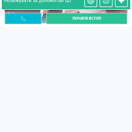
Резюмувати за допомогою ШІ
ПОЧАТИ ВСТУП
Необхідність легалізації у Польщі. Закінчення
PESEL UKR
Стаття
У 2026 році почастішали випадки депортації
українців через проблеми з легальним статусом....
10 кві 2026
5667
центр польської освіти