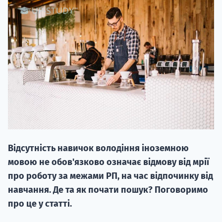
20.09
"Навчання 
НАБІР ВІД
вступ на о
Відсутність навичок володіння іноземною
Курс
мовою не обов'язково означає відмову від мрії
підготовк
про роботу за межами РП, на час відпочинку від
навчання. Де та як почати пошук? Поговоримо
П
про це у статті.
Супро