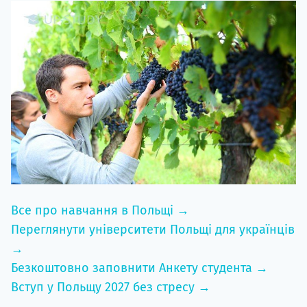
Все про навчання в Польщі →
Переглянути університети Польщі для українців
→
Безкоштовно заповнити Анкету студента →
Вступ у Польщу 2027 без стресу →