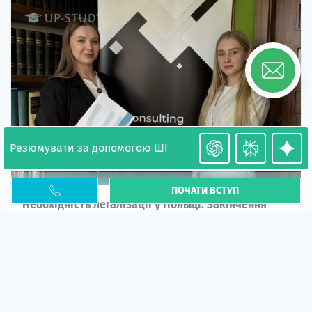
Резюмувати за допомогою ШІ
ПОЧАТИ ВСТУП
Необхідність легалізації у Польщі. Закінчення
PESEL UKR
Стаття
У 2026 році почастішали випадки депортації
українців через проблеми з легальним статусом....