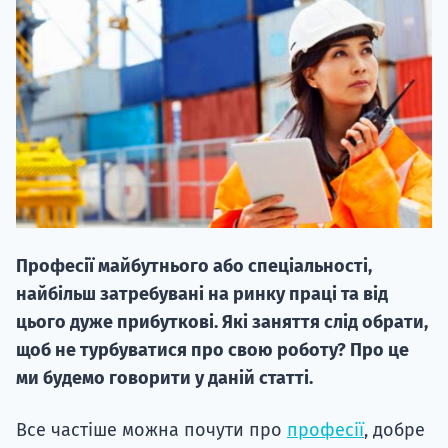
НАБІР ВІД
вступ на о
Курс
Професії майбутнього або спеціальності,
підготовк
найбільш затребувані на ринку праці та від
П
цього дуже прибуткові. Які заняття слід обрати,
щоб не турбуватися про свою роботу? Про це
Супро
ми будемо говорити у даній статті.
Все частіше можна почути про
професії
, добре