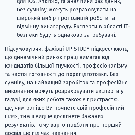
для iOS, Android, та аналітики баз даних,
без сумніву, можуть розраховувати на
широкий вибір пропозицій роботи та
відмінну винагороду. Експерти в області IT-
безпеки будуть однаково затребувані.
Підсумовуючи, фахівці UP-STUDY підкреслюють,
що динамічний ринок праці вимагає від
кандидатів більшої гнучкості, професіоналізму
та частої готовності до перепідготовки. Без
сумніву, на найвищий заробіток та професійне
виконання можуть розраховувати експерти у
галузі, для яких робота також є пристрастю. І
ще, чим раніше Ви почнете свій професійний
шлях, тим швидше досягнете бажаних
результатів, тому варто подбати про перший
досвід ще під час навчання.