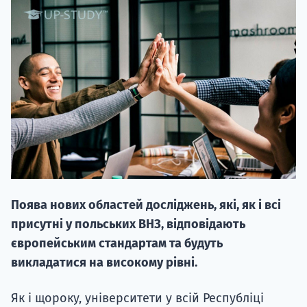
20.09
"Навчання 
НАБІР ВІД
вступ на о
Поява нових областей досліджень, які, як і всі
Курс
присутні у польських ВНЗ, відповідають
підготовк
європейським стандартам та будуть
викладатися на високому рівні.
П
Як і щороку, університети у всій Республіці
Супро