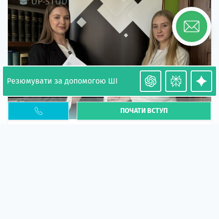
Резюмувати за допомогою ШІ
ПОЧАТИ ВСТУП
Необхідність легалізації у Польщі. Закінчення
PESEL UKR
Стаття
У 2026 році почастішали випадки депортації
українців через проблеми з легальним статусом....
10 кві 2026
5666