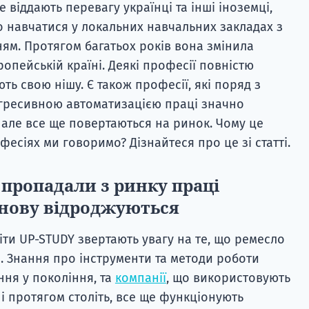
 віддають перевагу українці та інші іноземці,
 навчатися у локальних навчальних закладах з
м. Протягом багатьох років вона змінила
ропейській країні. Деякі професії повністю
ють свою нішу. Є також професії, які поряд з
огресивною автоматизацією праці значно
 але все ще повертаються на ринок. Чому це
фесіях ми говоримо? Дізнайтеся про це зі статті.
 пропадали з ринку праці
знову відроджуються
іти UP-STUDY звертають увагу на те, що ремесло
. Знання про інструменти та методи роботи
ння у покоління, та
компанії
, що використовують
і протягом століть, все ще функціонують