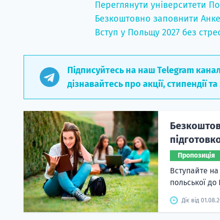
Переглянути університети По
Безкоштовно заповнити Анке
Вступ у Польщу 2027 без стре
Підписуйтесь на наш Telegram кана
дізнавайтесь про акції, стипендії та
Безкоштовн
підготовко
Пропозиція
Вступайте на
польської до
Діє від 01.08.