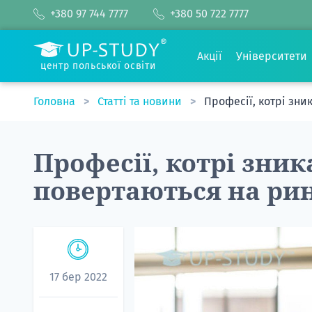
+380 97 744 7777
+380 50 722 7777
Акції
Університети
центр польської освіти
Головна
Статті та новини
Професії, котрі зни
Професії, котрі зник
повертаються на ри
17 бер 2022