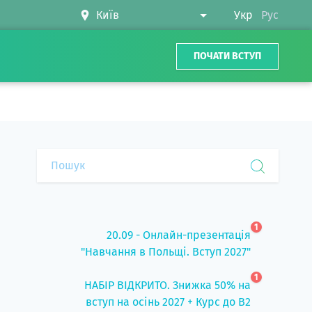
Укр
Рус
ПОЧАТИ ВСТУП
1
20.09 - Онлайн-презентація
"Навчання в Польщі. Вступ 2027"
1
НАБІР ВІДКРИТО. Знижка 50% на
вступ на осінь 2027 + Курс до B2