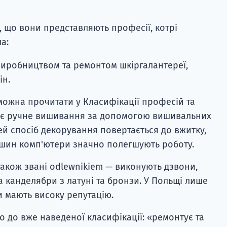
, що вони представляють професії, котрі
а:
виробництвом та ремонтом шкіргалантереї,
ін.
 можна прочитати у Класифікації професій та
ує ручне вишивання за допомогою вишивальних
ей спосіб декорування повертається до вжитку,
ашин комп'ютери значно полегшують роботу.
 також звані odlewnikiem — виконують дзвони,
 та канделябри з латуні та бронзи. У Польщі лише
и мають високу репутацію.
о до вже наведеної класифікації: «ремонтує та