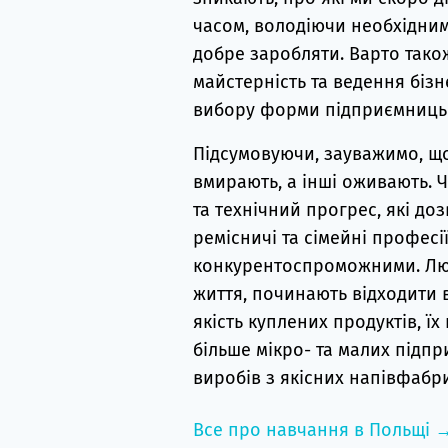
часом, володіючи необхідни
добре заробляти. Варто також
майстерність та ведення бізн
вибору форми підприємницько
Підсумовуючи, зауважимо, що 
вмирають, а інші оживають.
та технічний прогрес, які до
ремісничі та сімейні професі
конкурентоспроможними. Люд
життя, починають відходити
якість куплених продуктів, їх
більше мікро- та малих підпр
виробів з якісних напівфабри
Все про навчання в Польщі 