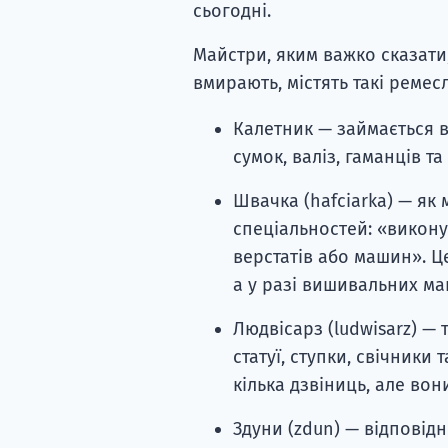
сьогодні.
Майстри, яким важко сказати
вмирають, містять такі ремесл
Калетник — займається 
сумок, валіз, гаманців та 
Швачка (hafciarka) — як
спеціальностей: «викон
верстатів або машин». Ц
а у разі вишивальних м
Людвісарз (ludwisarz) —
статуї, ступки, свічники
кілька дзвіниць, але вон
Здуни (zdun) — відповідн