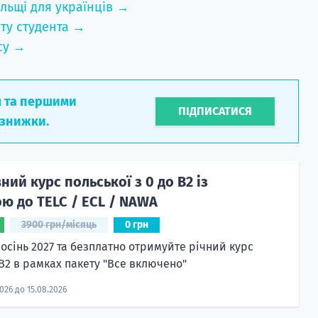
льщі для українців →
ту студента →
су →
л та першими
ПІДПИСАТИСЯ
 знижки.
ий курс польської з 0 до B2 із
ю до TELC / ECL / NAWA
3900 грн/місяць
0 грн
 осінь 2027 та безплатно отримуйте річний курс
 B2 в рамках пакету "Все включено"
2026 до 15.08.2026