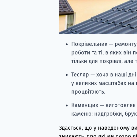
Покрівельник — ремонтує
роботи та ті, в яких ві
тільки для покрівлі, але
Тесляр — хоча в наші дні
у великих масштабах на 
процвітають.
Каменщик — виготовляє р
каменю: надгробки, брук
Здається, що у наведеному ви
зникають, про які ми скоро д