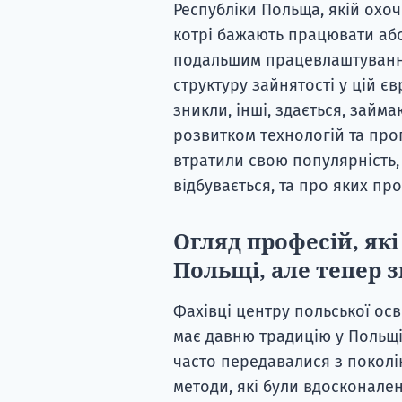
Республіки Польща, якій охоче
котрі бажають працювати або
подальшим працевлаштування
структуру зайнятості у цій єв
зникли, інші, здається, займа
розвитком технологій та пр
втратили свою популярність,
відбувається, та про яких про
Огляд професій, які
Польщі, але тепер 
Фахівці центру польської осв
має давню традицію у Польщі
часто передавалися з поколі
методи, які були вдосконален