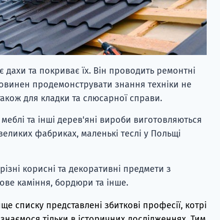
 дахи та покриває їх. Він проводить ремонтні
н повинен продемонструвати знання техніки не
 також для кладки та слюсарної справи.
 меблі та інші дерев'яні вироби виготовляються
великих фабриках, маленькі теслі у Польщі
ізні корисні та декоративні предмети з
ове каміння, бордюри та інше.
ще списку представлені збиткові професії, котрі
ізнаємося тільки в історичних
дослідженнях
. Тим