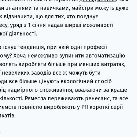
ми знаннями та навичками, майстри можуть дуже
 відзначити, що для тих, хто поєднує
есу, уряд з 1 січня надав ширші можливості
ї діяльності.
існує тенденція, при якій одні професії
 Чому? Хоча неможливо зупинити автоматизацію
зволять виробляти більше при менших витратах,
ї невеликих заводів все ж можуть бути
и все більше цінують екологічний спосіб
 від надмірного споживання, вважаючи за краще
 кількості. Ремесла переживають ренесанс, та все
иємств повністю виробляють у РП короткі серії
катів.
→