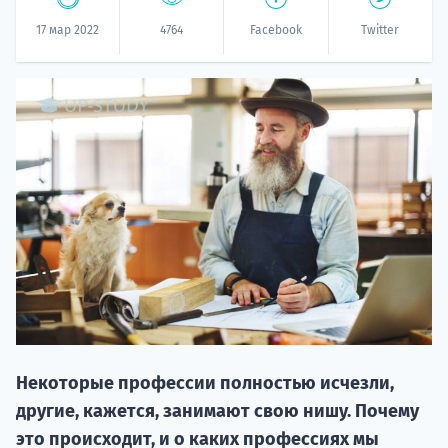
17 мар 2022
4764
Facebook
Twitter
НАБОР О
поступление
Курс
подготов
Некоторые профессии полностью исчезли,
другие, кажется, занимают свою нишу. Почему
По
это происходит, и о каких профессиях мы