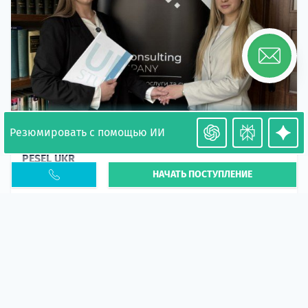
Резюмировать с помощью ИИ
Необходимость легализации в Польше. Окончание
PESEL UKR
НАЧАТЬ ПОСТУПЛЕНИЕ
Статья
В 2026 году участились случаи депортации
украинцев из-за проблем с легальным статусом.
Поэ...
10 апр 2026
5662