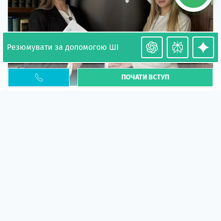
Резюмувати за допомогою ШІ
ПОЧАТИ ВСТУП
Необхідність легалізації у Польщі. Закінчення
PESEL UKR
Стаття
У 2026 році почастішали випадки депортації
українців через проблеми з легальним статусом....
10 кві 2026
5667