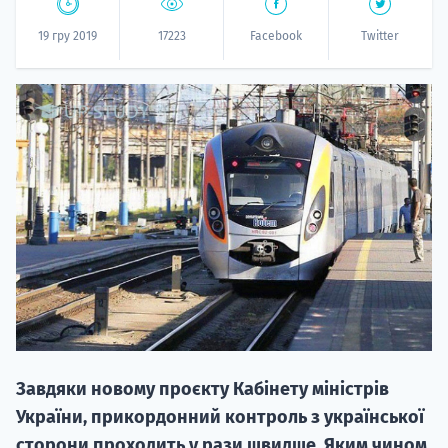
19 гру 2019
17223
Facebook
Twitter
20.09
"Навчання 
НАБІР ВІД
вступ на о
Курс
підготовк
Завдяки новому проєкту Кабінету міністрів
П
України, прикордонний контроль з української
сторони проходить у рази швидше. Яким чином