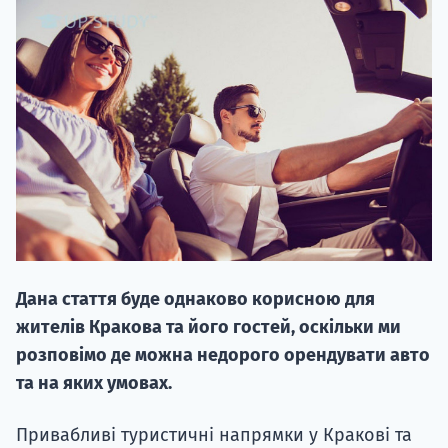
НАБІР ВІД
вступ на о
Курс
підготовк
Дана стаття буде однаково корисною для
П
жителів Кракова та його гостей, оскільки ми
розповімо де можна недорого орендувати авто
Супро
та на яких умовах.
Привабливі туристичні напрямки у Кракові та