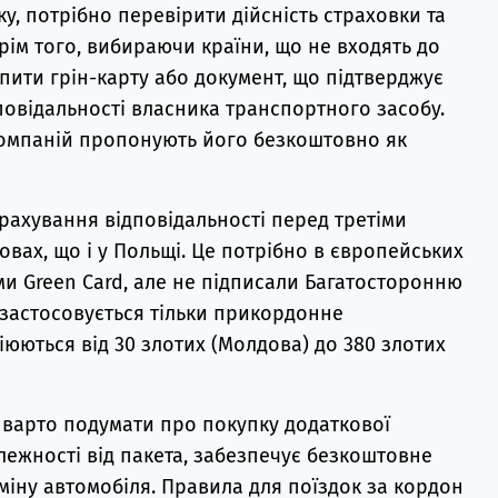
у, потрібно перевірити дійсність страховки та
рім того, вибираючи країни, що не входять до
пити грін-карту або документ, що підтверджує
повідальності власника транспортного засобу.
компаній пропонують його безкоштовно як
рахування відповідальності перед третіми
мовах, що і у Польщі. Це потрібно в європейських
еми Green Card, але не підписали Багатосторонню
де застосовується тільки прикордонне
іюються від 30 злотих (Молдова) до 380 злотих
о варто подумати про покупку додаткової
залежності від пакета, забезпечує безкоштовне
міну автомобіля. Правила для поїздок за кордон