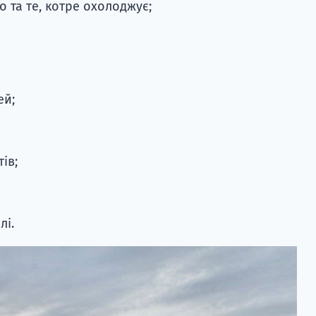
 та те, котре охолоджує;
ей;
ів;
лі.