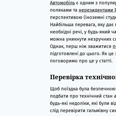
Автомобіль
є одним з популяр
поляками та
нерезидентами 
перспективою (іноземні студ
Найбільша перевага, яку дає
необхідні речі, у будь-який ч
можна уникнути незручних си
Однак, перш ніж зважитися
п
підготовлені до цього. Як це 
поговоримо про це у статті.
Перевірка технічно
Щоб поїздка була безпечною 
подбати про технічний стан 
будь-які недоліки, які були в
слід перевірити гальмівну сист