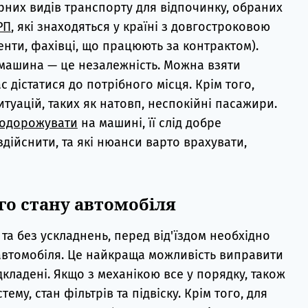
них видів транспорту для відпочинку, обраних
РП
, які знаходяться у країні з довгостроковою
енти, фахівці, що працюють за контрактом).
 машина — це незалежність. Можна взяти
ас дістатися до потрібного місця. Крім того,
туацій, таких як натовп, неспокійні пасажири.
одорожувати
на машині, її слід добре
здійснити, та які нюанси варто врахувати,
го стану автомобіля
та без ускладнень, перед від'їздом необхідно
автомобіля. Це найкраща можливість виправити
ідкладені. Якщо з механікою все у порядку, також
ему, стан фільтрів та підвіску. Крім того, для