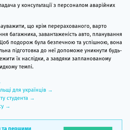
адача у консультації з персоналом аварійних
зауважити, що крім перерахованого, варто
ня багажника, завантаженість авто, планування
 Щоб подорож була безпечною та успішною, вона
ьна підготовка до неї допоможе уникнути будь-
жити їх наслідки, а завдяки запланованому
идкому темпі.
→
льщі для українців →
ту студента →
су →
л та першими