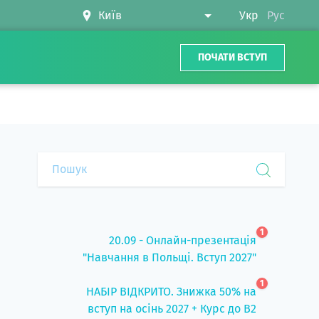
Укр
Рус
ПОЧАТИ ВСТУП
1
20.09 - Онлайн-презентація
"Навчання в Польщі. Вступ 2027"
1
НАБІР ВІДКРИТО. Знижка 50% на
вступ на осінь 2027 + Курс до B2