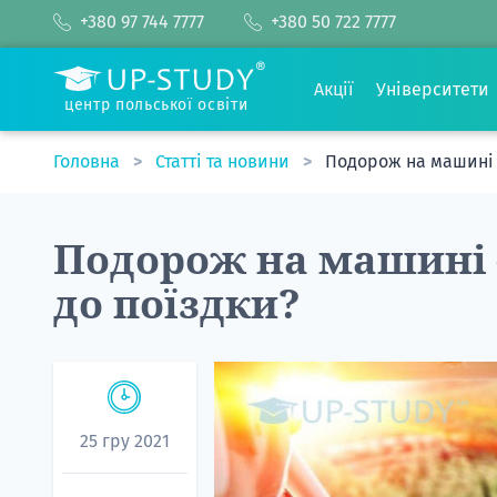
+380 97 744 7777
+380 50 722 7777
Акції
Університети
центр польської освіти
Головна
Статті та новини
Подорож на машині —
Подорож на машині 
до поїздки?
25 гру 2021