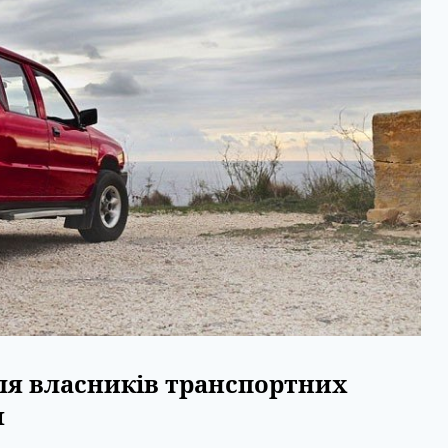
ля власників транспортних
м