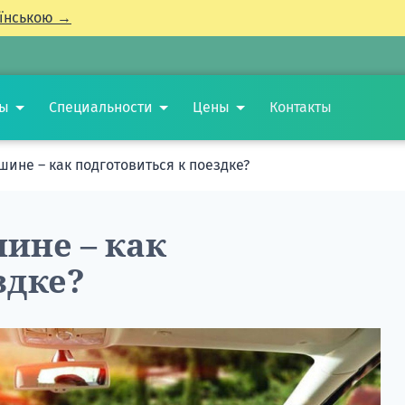
їнською →
ты
Специальности
Цены
Контакты
ине – как подготовиться к поездке?
ине – как
здке?