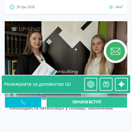
26 тра 2026
6447
Резюмувати за допомогою ШІ
ПОЧАТИ ВСТУП
Необхідність легалізації у Польщі. Закінчення
PESEL UKR
Стаття