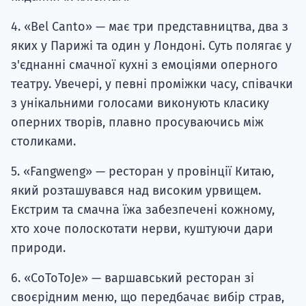
4. «Bel Canto» — має три представництва, два з
яких у Парижі та один у Лондоні. Суть полягає у
з'єднанні смачної кухні з емоціями оперного
театру. Увечері, у певні проміжки часу, співачки
з унікальними голосами виконують класику
оперних творів, плавно просуваючись між
столиками.
5. «Fangweng» — ресторан у провінції Китаю,
який розташувався над високим урвищем.
Екстрим та смачна їжа забезпечені кожному,
хто хоче полоскотати нерви, куштуючи дари
природи.
6. «CoToToJe» — варшавський ресторан зі
своєрідним меню, що передбачає вибір страв,