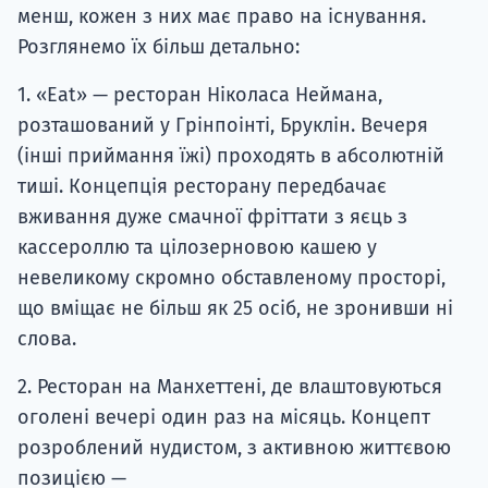
менш, кожен з них має право на існування.
Розглянемо їх більш детально:
1. «Eat» — ресторан Ніколаса Неймана,
розташований у Грінпоінті, Бруклін. Вечеря
(інші приймання їжі) проходять в абсолютній
тиші. Концепція ресторану передбачає
вживання дуже смачної фріттати з яєць з
кассероллю та цілозерновою кашею у
невеликому скромно обставленому просторі,
що вміщає не більш як 25 осіб, не зронивши ні
слова.
2. Ресторан на Манхеттені, де влаштовуються
оголені вечері один раз на місяць. Концепт
розроблений нудистом, з активною життєвою
позицією —