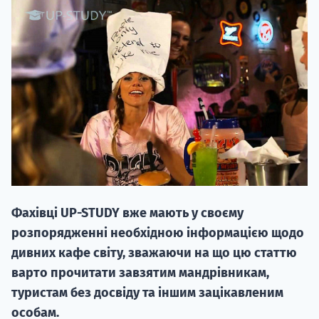
НАБІР ВІД
вступ на о
Курс
підготовк
Фахівці UP-STUDY вже мають у своєму
П
розпорядженні необхідною інформацією щодо
дивних кафе світу, зважаючи на що цю статтю
Супро
варто прочитати завзятим мандрівникам,
туристам без досвіду та іншим зацікавленим
особам.