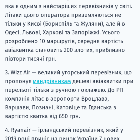
яка є одним з найстаріших перевізників у світі.
Літаки цього оператора приземляються не
тільки у Києві (Бориспіль та Жуляни), але й в
Одесі, Львові, Харкові та Запоріжжі. Усього
розроблено 10 маршрутів, середня вартість
авіаквитка становить 200 злотих, приблизно
півтори тисячі грн.
3. Wizz Air — великий угорський перевізник, що
пропонує
мандрівникам
дешеві авіаквитки при
перельоті тільки з ручною поклажею. До РП
компанія літає в аеропорти Вроцлава,
Варшави, Познані, Катовіце та Гданська з
вартістю квитка від 650 грн.
4. Ryanair — ірландський перевізник, який у
2019 році приніс на ринок України 7 нових