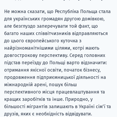
Супро
Не можна сказати, що Республіка Польща стала
для українських громадян другою домівкою,
але безглуздо заперечувати той факт, що
багато наших співвітчизників відправляються
до цього європейського куточка з
найрізноманітнішими цілями, котрі мають
довгострокову перспективу. Серед головних
підстав переїзду до Польщі варто відзначити:
отримання якісної освіти, початок бізнесу,
продовження підприємницької діяльності на
міжнародній арені, пошук більш
перспективного місця працевлаштування та
кращих заробітків та інше. Природно, у
більшості мігрантів залишають в Україні сім'ї та
друзів, яких є необхідність відвідувати.