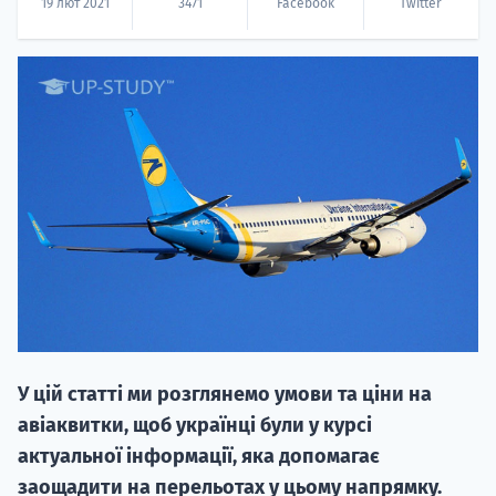
19 лют 2021
3471
Facebook
Twitter
20.09
"Навчання 
НАБІР ВІД
вступ на о
Курс
У цій статті ми розглянемо умови та ціни на
підготовк
авіаквитки, щоб українці були у курсі
актуальної інформації, яка допомагає
П
заощадити на перельотах у цьому напрямку.