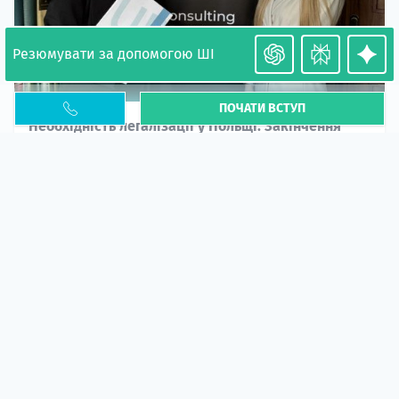
Резюмувати за допомогою ШІ
ПОЧАТИ ВСТУП
Необхідність легалізації у Польщі. Закінчення
PESEL UKR
Стаття
У 2026 році почастішали випадки депортації
українців через проблеми з легальним статусом....
10 кві 2026
5673
центр польської освіти