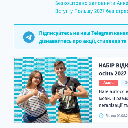
Безкоштовно заповнити Анке
Вступ у Польщу 2027 без стре
Підписуйтесь на наш Telegram кана
дізнавайтесь про акції, стипендії та
НАБІР ВІД
осінь 2027
Акція
3
Навчайтеся в
мови. В рамк
легалізації т
Діє від 01.08.