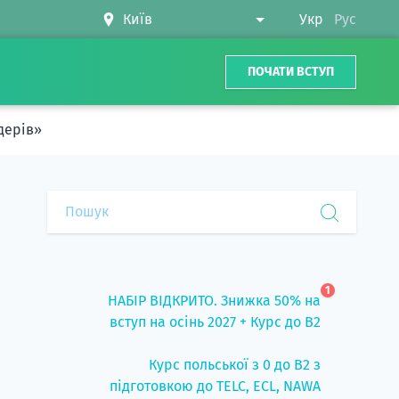
Укр
Рус
ПОЧАТИ ВСТУП
дерів»
1
НАБІР ВІДКРИТО. Знижка 50% на
вступ на осінь 2027 + Курс до B2
Курс польської з 0 до B2 з
підготовкою до TELC, ECL, NAWA