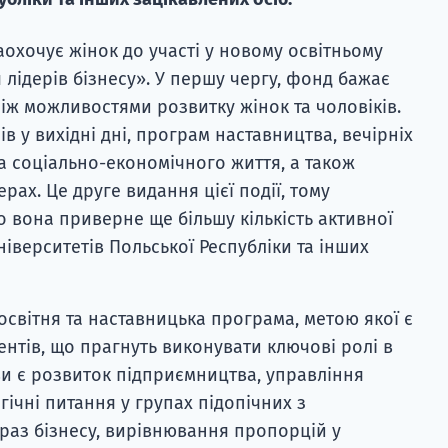
аохочує жінок до участі у новому освітньому
 лідерів бізнесу». У першу чергу, фонд бажає
іж можливостями розвитку жінок та чоловіків.
в у вихідні дні, програм наставництва, вечірніх
та соціально-економічного життя, а також
рах. Це друге видання цієї події, тому
о вона приверне ще більшу кількість активної
ніверситетів Польської Республіки та інших
освітня та наставницька програма, метою якої є
ентів, що прагнуть виконувати ключові ролі в
ви є розвиток підприємництва, управління
ічні питання у групах підопічних з
раз бізнесу, вирівнювання пропорцій у