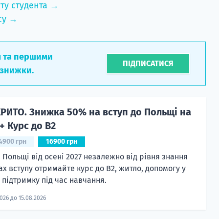
ту студента →
су →
л та першими
ПІДПИСАТИСЯ
 знижки.
КРИТО. Знижка 50% на вступ до Польщі на
 + Курс до B2
4900 грн
16900 грн
 Польщі від осені 2027 незалежно від рівня знання
ах вступу отримайте курс до B2, житло, допомогу у
а підтримку під час навчання.
2026 до 15.08.2026