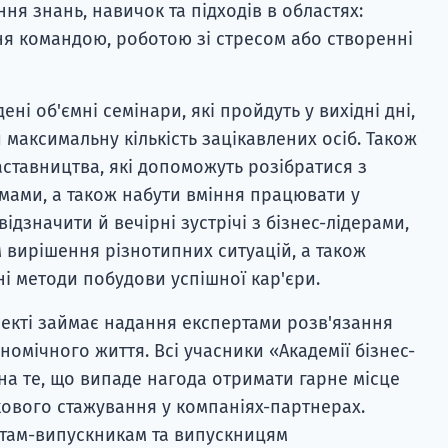
ня знань, навичок та підходів в областях:
ння командою, роботою зі стресом або створенні
дені об'ємні семінари, які пройдуть у вихідні дні,
максимальну кількість зацікавлених осіб. Також
тавництва, які допоможуть розібратися з
мами, а також набути вміння працювати у
ідзначити й вечірні зустрічі з бізнес-лідерами,
м вирішення різнотипних ситуацій, а також
і методи побудови успішної кар'єри.
оекті займає надання експертами розв'язання
омічного життя. Всі учасники «Академії бізнес-
на те, що випаде нагода отримати гарне місце
ового стажування у компаніях-партнерах.
там-випускникам та випускницям