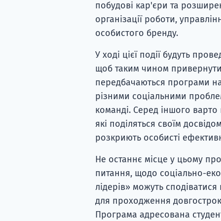
побудові кар'єри та розширен
організації роботи, управлі
особистого бренду.
У ході цієї події будуть прове
щоб таким чином привернути 
передбачаються програми нас
різними соціальними пробле
команді. Серед іншого варто в
які поділяться своїм досвідо
розкриють особисті ефективн
Не останнє місце у цьому пр
питання, щодо соціально-екон
лідерів» можуть сподіватися 
для проходження довгострок
Програма адресована студен