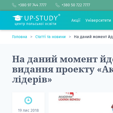
+380 97 744 7777
+380 50 722 7777
Акції
Університети
центр польської освіти
Головна
Статті та новини
На даний момент йде
На даний момент йде
видання проекту «Ак
лідерів»
19 лис 2018