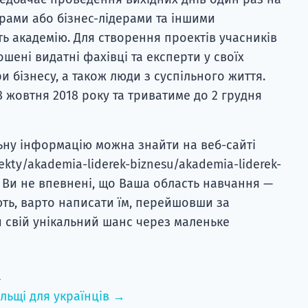
орами або бізнес-лідерами та іншими
ь академію. Для створення проектів учасників
ошені видатні фахівці та експерти у своїх
и бізнесу, а також люди з суспільного життя.
 жовтня 2018 року та триватиме до 2 грудня
ьну інформацію можна знайти на веб-сайті
jekty/akademia-liderek-biznesu/akademia-liderek-
о Ви не впевнені, що Ваша область навчання —
ють, варто написати їм, перейшовши за
 свій унікальний шанс через маленьке
→
льщі для українців →