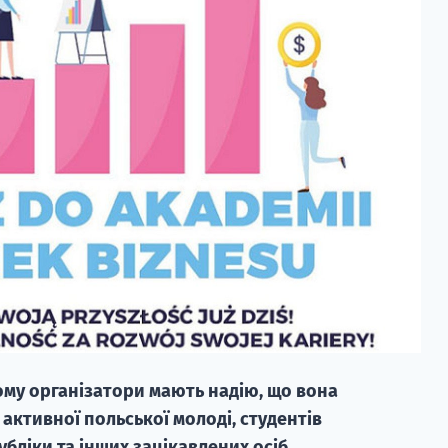
 тому організатори мають надію, що вона
 активної польської молоді, студентів
убліки та інших зацікавлених осіб.