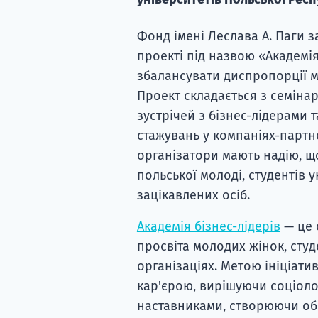
Фонд імені Леслава А. Паги з
проекті під назвою «Академія
збалансувати диспропорції м
Проект складається з семінарі
зустрічей з бізнес-лідерами 
стажувань у компаніях-партне
організатори мають надію, щ
польської молоді, студентів у
зацікавлених осіб.
Академія бізнес-лідерів
— це 
просвіта молодих жінок, студ
організаціях. Метою ініціати
кар'єрою, вирішуючи соціолог
наставниками, створюючи об