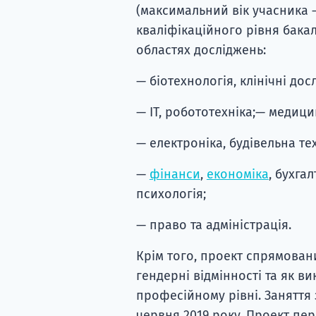
(максимальний вік учасника —
кваліфікаційного рівня бакал
областях досліджень:
— біотехнологія, клінічні дос
— ІТ, робототехніка;— медици
— електроніка, будівельна тех
—
фінанси
,
економіка
, бухга
психологія;
— право та адміністрація.
Крім того, проект спрямован
гендерні відмінності та як в
професійному рівні. Заняття
червня 2019 року. Проект пе