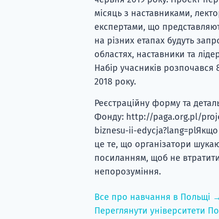
місяць з наставниками, лект
експертами, що представляют
на різних етапах будуть запр
областях, наставники та лідер
Набір учасників розпочався 8
2018 року.
Реєстраційну форму та детал
Фонду: http://paga.org.pl/pro
biznesu-ii-edycja?lang=plЯкщ
це те, що організатори шука
посиланням, щоб не втратити
непорозуміння.
Все про навчання в Польщі 
Переглянути університети По