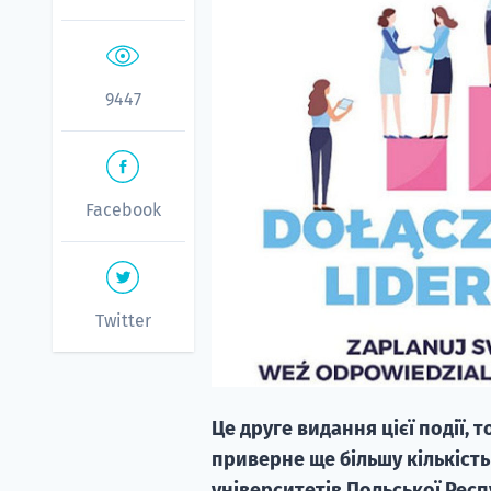
9447
Facebook
Twitter
Це друге видання цієї події,
приверне ще більшу кількість
університетів Польської Респ