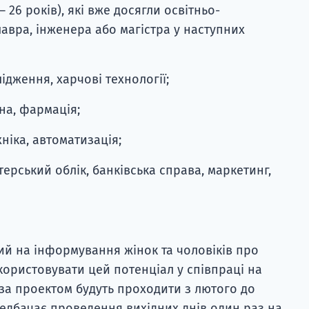
 26 років), які вже досягли освітньо-
авра, інженера або магістра у наступних
лідження, харчові технології;
на, фармація;
ніка, автоматизація;
лтерський облік, банківська справа, маркетинг,
ий на інформування жінок та чоловіків про
икористовувати цей потенціал у співпраці на
 за проектом будуть проходити з лютого до
редбачає проведення вихідних днів один раз на