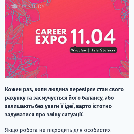
20.09
"Навчання 
НАБІР ВІД
вступ на о
Кожен раз, коли людина перевіряє стан свого
Курс
рахунку та засмучується його балансу, або
підготовк
залишають без уваги її ідеї, варто істотно
задуматися про зміну ситуації.
П
Якщо робота не підходить для особистих
Супро