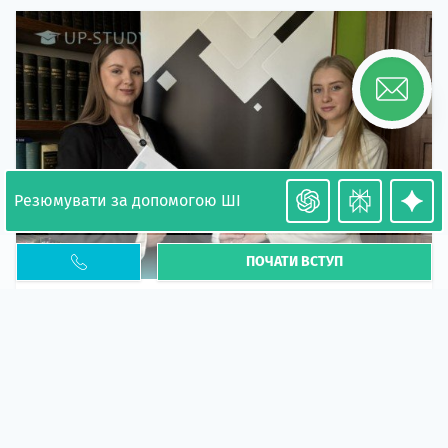
Резюмувати за допомогою ШІ
ПОЧАТИ ВСТУП
Необхідність легалізації у Польщі. Закінчення
PESEL UKR
Стаття
У 2026 році почастішали випадки депортації
українців через проблеми з легальним статусом....