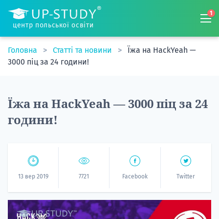
1
центр польської освіти
Головна
Статті та новини
Їжа на HackYeah —
3000 піц за 24 години!
Їжа на HackYeah — 3000 піц за 24
години!
13 вер 2019
7721
Facebook
Twitter