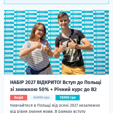
НАБІР 2027 ВІДКРИТО! Вступ до Польщі
зі знижкою 50% + Річний курс до B2
Акція
34900 грн
16900 грн
Навчайтеся в Польщі від осені 2027 незалежно
від рівня знання мови. В рамках вступу