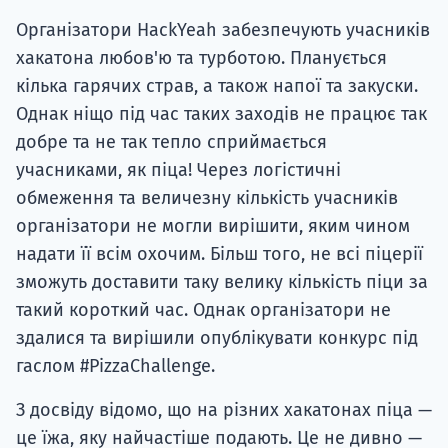
Організатори HackYeah забезпечують учасників
хакатона любов'ю та турботою. Планується
кілька гарячих страв, а також напої та закуски.
Однак ніщо під час таких заходів не працює так
добре та не так тепло сприймається
учасниками, як піца! Через логістичні
обмеження та величезну кількість учасників
організатори не могли вирішити, яким чином
надати її всім охочим. Більш того, не всі піцерії
зможуть доставити таку велику кількість піци за
такий короткий час. Однак організатори не
здалися та вирішили опублікувати конкурс під
гаслом #PizzaChallenge.
З досвіду відомо, що на різних хакатонах піца —
це їжа, яку найчастіше подають. Це не дивно —