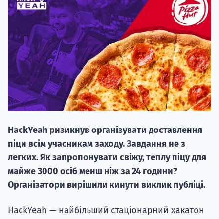
НАБІР ВІД
вступ на о
Курс
HackYeah ризикнув організувати доставлення
підготовк
піци всім учасникам заходу. Завдання не з
П
легких. Як запропонувати свіжу, теплу піцу для
майже 3000 осіб менш ніж за 24 години?
Супро
Організатори вирішили кинути виклик публіці.
HackYeah — найбільший стаціонарний хакатон