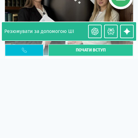
Резюмувати за допомогою ШІ
ПОЧАТИ ВСТУП
Необхідність легалізації у Польщі. Закінчення
PESEL UKR
Стаття
У 2026 році почастішали випадки депортації
українців через проблеми з легальним статусом....
10 кві 2026
5658