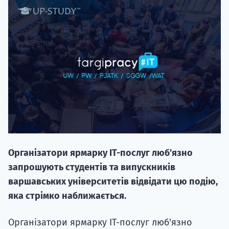
НАБІР ВІД
вступ на о
Курс
підготовк
Організатори ярмарку IT-послуг люб'язно
П
запрошують студентів та випускників
варшавських університетів відвідати цю подію,
Супро
яка стрімко наближається.
Організатори ярмарку IT-послуг люб'язно