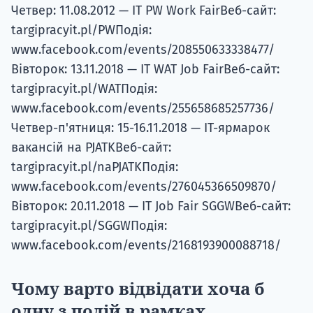
Четвер: 11.08.2012 — IT PW Work FairВеб-сайт:
targipracyit.pl/PWПодія:
www.facebook.com/events/208550633338477/
Вівторок: 13.11.2018 — IT WAT Job FairВеб-сайт:
targipracyit.pl/WATПодія:
www.facebook.com/events/255658685257736/
Четвер-п'ятниця: 15-16.11.2018 — ІТ-ярмарок
вакансій на PJATKВеб-сайт:
targipracyit.pl/naPJATKПодія:
www.facebook.com/events/276045366509870/
Вівторок: 20.11.2018 — IT Job Fair SGGWВеб-сайт:
targipracyit.pl/SGGWПодія:
www.facebook.com/events/2168193900088718/
Чому варто відвідати хоча б
одну з подій в рамках