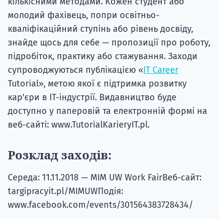
кількісними методами. Кожен студент або
молодий фахівець, попри освітньо-
кваліфікаційний ступінь або рівень досвіду,
знайде щось для себе — пропозиції про роботу,
підробіток, практику або стажування. Заходи
супроводжуються публікацією «
IT Career
Tutorial», метою якої є підтримка розвитку
кар'єри в ІТ-індустрії. Видавництво буде
доступно у паперовій та електронній формі на
веб-сайті: www.TutorialKarieryIT.pl.
Розклад заходів:
Середа: 11.11.2018 — MIM UW Work FairВеб-сайт:
targipracyit.pl/MIMUWПодія:
www.facebook.com/events/301564383728434/