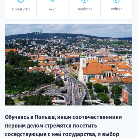
11 мар 2021
4225
Facebook
Twitter
НАБОР О
поступление
Курс
подготов
Обучаясь в Польше, наши соотечественники
первым делом стремятся посетить
По
соседствующие с ней государства, и выбор