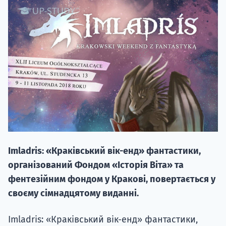
НАБІР ВІД
вступ на о
Курс
підготовк
Imladris: «Краківський вік-енд» фантастики,
П
організований Фондом «Історія Віта» та
фентезійним фондом у Кракові, повертається у
Супро
своєму сімнадцятому виданні.
Imladris: «Краківський вік-енд» фантастики,