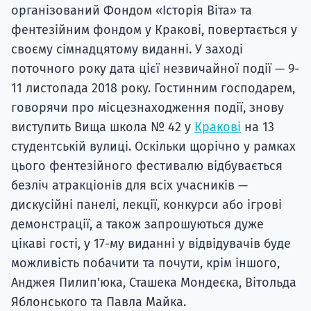
організований Фондом «Історія Віта» та
фентезійним фондом у Кракові, повертається у
своєму сімнадцятому виданні. У заході
поточного року дата цієї незвичайної події — 9-
11 листопада 2018 року. Гостинним господарем,
говорячи про місцезнаходження події, знову
виступить Вища школа № 42 у
Кракові
на 13
студентській вулиці. Оскільки щорічно у рамках
цього фентезійного фестивалю відбувається
безліч атракціонів для всіх учасників —
дискусійні панелі, лекції, конкурси або ігрові
демонстрації, а також запрошуються дуже
цікаві гості, у 17-му виданні у відвідувачів буде
можливість побачити та почути, крім іншого,
Анджея Пилип'юка, Сташека Мондеєка, Вітольда
Яблонського та Павла Майка.