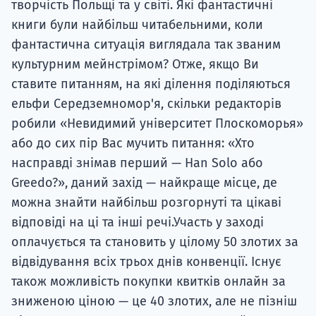
творчість Польщі та у світі. Які фантастичні
книги були найбільш читабельними, коли
фантастична ситуація виглядала так званим
культурним мейнстрімом? Отже, якщо Ви
ставите питанням, на які ділення поділяються
ельфи Середземномор'я, скільки редакторів
робили «Невидимий університет Плоскоморья»
або до сих пір Вас мучить питання: «Хто
насправді знімав перший — Han Solo або
Greedo?», даний захід — найкраще місце, де
можна знайти найбільш розгорнуті та цікаві
відповіді на ці та інші речі.Участь у заході
оплачується та становить у цілому 50 злотих за
відвідування всіх трьох днів конвенції. Існує
також можливість покупки квитків онлайн за
зниженою ціною — це 40 злотих, але не пізніш