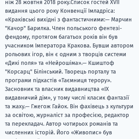
ніж 28 жовтня 2018 року.Список гостей XVII
видання цього року Конвенції Імладріса:
«Краківські вихідні з фантастичними:— Марчин
"Качор" Барилка. Член польського фентезі-
фендому, протягом багатьох років він був
учасником Імператора Кракова. Бувши автором
рольових ігор, він є одним з творців системи
«Дикі поля» та «Нейрошіма».— Кшиштоф
"Корсарц" Білінський. Творець порталу та
програми підкастів «Таємниця терору».
Засновник та власник видавництва «IX
видавничий дім», у тому числі класик фантазії
та жаху.— Гжегож Гайок. Він фахівець з культури
за освітою, журналіст за професією, редактор
та перекладач. Автор чотирьох романів та
численних історій. Його «Живопис» був