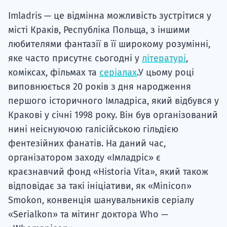
Imladris — це відмінна можливість зустрітися у
місті Краків, Республіка Польща, з іншими
любителями фантазії в її широкому розумінні,
яке часто присутнє сьогодні у
літературі
,
коміксах, фільмах та
серіалах
.У цьому році
виповнюється 20 років з дня народження
першого історичного Імладріса, який відбувся у
Кракові у січні 1998 року. Він був організований
нині неіснуючою галісійською гільдією
фентезійних фанатів. На даний час,
організатором заходу «Імладріс» є
краєзнавчий фонд «Historia Vita», який також
відповідає за такі ініціативи, як «Minicon»
Smokon, конвенція шанувальників серіалу
«Serialkon» та мітинг доктора Who —