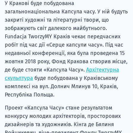
У Кракові буде побудована
Супро
загальнонаціональна Капсула часу. У ній будуть
закриті художні та літературні твори, що
зображують світ далекого майбутнього.
Fundacja TworzyMY Краків чекає передчасних
робіт під час дії «Серце капсули часу». Під час
недавньої конференції, яка була проведена 15
жовтня 2018 року, Фонд Кракова створив місце,
де буде стояти «Капсула Часу».
Архітектурна
скульптура
буде побудована у Краківському
комплексі на вул. Долнич Млинув 10, Краків,
Республіка Польща.
Проект «Капсула Часу» стане результатом
конкурсу молодих архітекторів, просторових
дизайнерів та художників. Кінга де Бялиня
Войцикевич, віце-президент Фонду TworzyMY