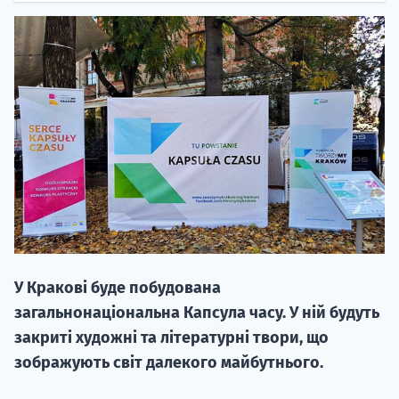
20.09
"Навчання 
НАБІР ВІД
вступ на о
У Кракові буде побудована
Курс
загальнонаціональна Капсула часу. У ній будуть
підготовк
закриті художні та літературні твори, що
зображують світ далекого майбутнього.
П