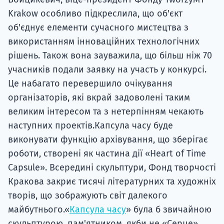
Krakow особливо підкреслила, що об'єкт
об'єднує елементи сучасного мистецтва з
використанням інноваційних технологічних
рішень. Також вона зауважила, що більш ніж 70
учасників подали заявку на участь у конкурсі.
Це набагато перевершило очікування
організаторів, які вкрай задоволені таким
великим інтересом та з нетерпінням чекають
наступних проектів.Капсула часу буде
виконувати функцію архівування, що зберігає
роботи, створені як частина дії «Heart of Time
Capsule». Всередині скульптури, Фонд творчості
Кракова закриє тисячі літературних та художніх
творів, що зображують світ далекого
майбутнього.«
Капсула часу
» була б звичайною
скульптурою, пам'ятником, якби не «Серце»,