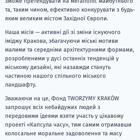
зможе претендувати на мегаполіс майбутнього
та, таким чином, ефективно конкурувати з будь-
яким великим містом Західної Європи.
Наша місія — активні дії зі зміни існуючого
іміджу Кракова, збагачуючи міські мотиви
малими та середніми архітектурними формами,
розробленими у дусі останніх тенденцій у
міському дизайні, які назавжди стануть
частиною нашого спільного міського
ландшафту.
Зважаючи на це, Фонд TWORZYMY KRAKÓW
запрошує всіх небайдужих людей з
передовими ідеями взяти участь у цікавому
проекті «Капсула часу», тим самим отримавши
колосальне моральне задоволення та масу