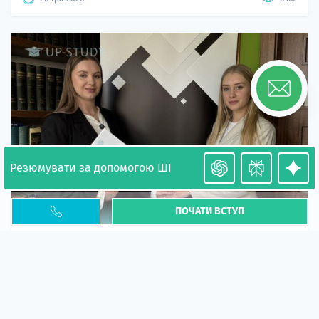
Резюмувати за допомогою ШІ
ПОЧАТИ ВСТУП
Необхідність легалізації у Польщі. Закінчення
PESEL UKR
Стаття
У 2026 році почастішали випадки депортації