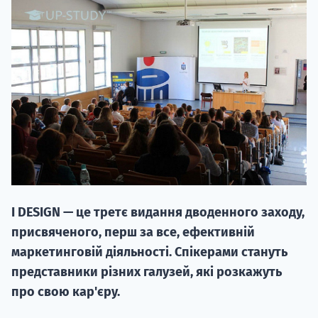
НАБІР ВІД
вступ на о
Курс
підготовк
I DESIGN — це третє видання дводенного заходу,
П
присвяченого, перш за все, ефективній
маркетинговій діяльності. Спікерами стануть
Супро
представники різних галузей, які розкажуть
про свою кар'єру.